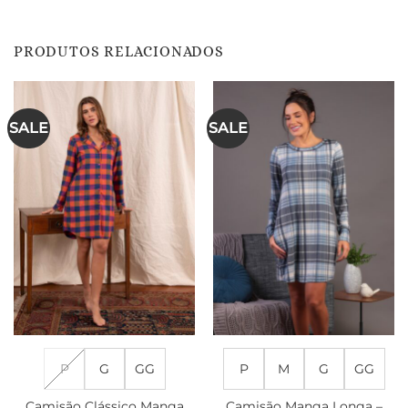
PRODUTOS RELACIONADOS
SALE
SALE
P
G
GG
P
M
G
GG
Camisão Clássico Manga
Camisão Manga Longa –