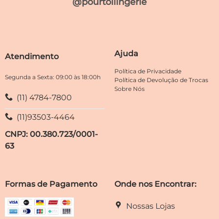
@pourtoilingerie
As
As
opções
opções
podem
podem
ser
ser
escolhidas
escolhidas
Ajuda
Atendimento
na
na
página
página
Política de Privacidade
do
do
Segunda a Sexta: 09:00 às 18:00h
Política de Devolução de Trocas
produto
produto
Sobre Nós
(11) 4784-7800
(11)93503-4464
CNPJ: 00.380.723/0001-
63
Formas de Pagamento
Onde nos Encontrar:
Nossas Lojas