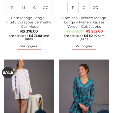
P
M
G
GG
P
G
GG
Bata Manga Longa –
Camisão Clássico Manga
Fluity Corações vermelho
Longa – Flanela Xadrez
– Col. Mudar
Verde – Col. Jacobs
O
O
R$
378,00
R$
360,00
R$
252,00
preço
preço
Em até
5
x de
R$
75,60
sem
Em até
5
x de
R$
50,40
sem
original
atual
juros
juros
era:
é:
R$ 360,00.
R$ 25
Ver opções
Ver opções
Este
Este
produto
produto
tem
tem
várias
várias
SALE
variantes.
variantes.
As
As
opções
opções
podem
podem
ser
ser
escolhidas
escolhidas
na
na
página
página