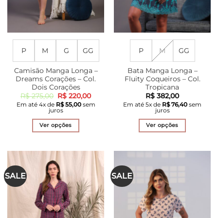
do
do
produto
produto
P
M
G
GG
P
M
GG
Camisão Manga Longa –
Bata Manga Longa –
Dreams Corações – Col.
Fluity Coqueiros – Col.
Dois Corações
Tropicana
O
O
R$
275,00
R$
220,00
R$
382,00
preço
preço
Em até
4
x de
R$
55,00
sem
Em até
5
x de
R$
76,40
sem
original
atual
juros
juros
era:
é:
R$ 275,00.
R$ 220,00.
Ver opções
Ver opções
Este
Este
produto
produto
tem
tem
várias
várias
SALE
SALE
variantes.
variantes.
As
As
opções
opções
podem
podem