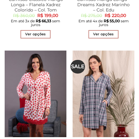
Longa – Flanela Xadrez
Dreams Xadrez Marinho
Colorido – Col. Tom
– Col. Edu
O
O
O
O
R$
360,00
R$
199,00
R$
275,00
R$
220,00
preço
preço
preço
preço
Em até
3
x de
R$
66,33
sem
Em até
4
x de
R$
55,00
sem
original
atual
original
atual
juros
juros
era:
é:
era:
é:
R$ 360,00.
R$ 199,00.
R$ 275,00.
R$ 22
Ver opções
Ver opções
Este
Este
produto
produto
tem
tem
várias
várias
SALE
variantes.
variantes.
As
As
opções
opções
podem
podem
ser
ser
escolhidas
escolhidas
na
na
página
página
do
do
produto
produto