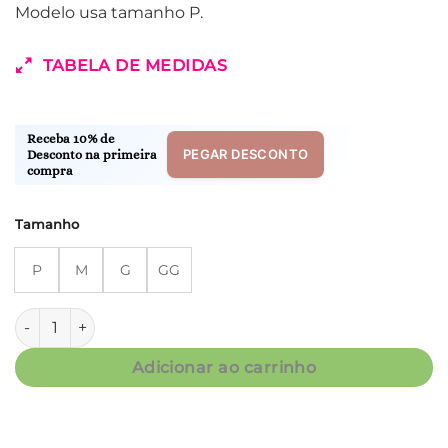
Modelo usa tamanho P.
TABELA DE MEDIDAS
Receba 10% de
PEGAR DESCONTO
Desconto na primeira
compra
Tamanho
P
M
G
GG
Bata Manga Longa - Fluity Floral Rosa e Azul - Col. Zuzu qua
Adicionar ao carrinho