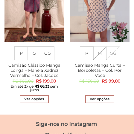
ser
ser
escolhidas
escolhidas
na
na
página
página
do
do
produto
produto
P
G
GG
P
M
GG
Camisão Clássico Manga
Camisão Manga Curta –
Longa – Flanela Xadrez
Borboletas – Col. Por
Vermelho – Col. Jacobs
Você
O
O
O
O
R$
360,00
R$
199,00
R$
156,00
R$
99,00
preço
preço
preço
preço
Em até
3
x de
R$
66,33
sem
original
atual
original
atual
juros
era:
é:
era:
é:
R$ 360,00.
R$ 199,00.
R$ 156,00.
R$ 99,
Ver opções
Ver opções
Este
Este
produto
produto
tem
tem
Siga-nos no Instagram
várias
várias
variantes.
variantes.