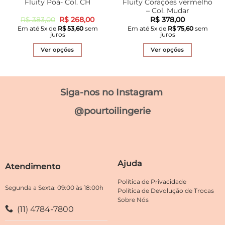
Fluity Poá- Col. CH
Fluity Corações vermelho
– Col. Mudar
O
O
R$
383,00
R$
268,00
R$
378,00
preço
preço
Em até
5
x de
R$
53,60
sem
Em até
5
x de
R$
75,60
sem
original
atual
juros
juros
era:
é:
R$ 383,00.
R$ 268,00.
Ver opções
Ver opções
Este
Este
produto
produto
tem
tem
Siga-nos no Instagram
várias
várias
variantes.
variantes.
@pourtoilingerie
As
As
opções
opções
podem
podem
ser
ser
escolhidas
escolhidas
Ajuda
Atendimento
na
na
página
página
Política de Privacidade
do
do
Segunda a Sexta: 09:00 às 18:00h
Política de Devolução de Trocas
produto
produto
Sobre Nós
(11) 4784-7800