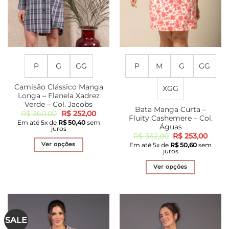
P
G
GG
P
M
G
GG
Camisão Clássico Manga
XGG
Longa – Flanela Xadrez
Verde – Col. Jacobs
Bata Manga Curta –
O
O
R$
360,00
R$
252,00
Fluity Cashemere – Col.
preço
preço
Em até
5
x de
R$
50,40
sem
original
atual
Águas
juros
era:
é:
O
O
R$
362,00
R$
253,00
R$ 360,00.
R$ 252,00.
preço
preço
Ver opções
Em até
5
x de
R$
50,60
sem
original
atual
juros
era:
é:
Este
R$ 362,00.
R$ 253
produto
Ver opções
tem
Este
várias
produto
variantes.
tem
As
várias
SALE
opções
variantes.