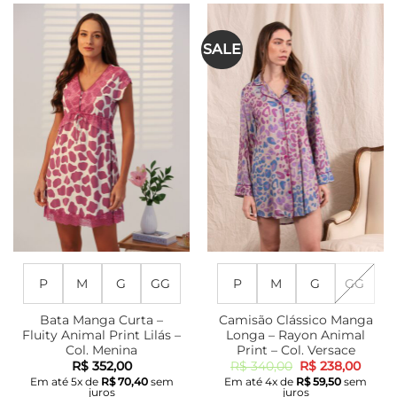
tem
tem
várias
várias
SALE
variantes.
variantes.
As
As
opções
opções
podem
podem
ser
ser
escolhidas
escolhidas
na
na
página
página
do
do
produto
produto
P
M
G
GG
P
M
G
GG
Bata Manga Curta –
Camisão Clássico Manga
Fluity Animal Print Lilás –
Longa – Rayon Animal
Col. Menina
Print – Col. Versace
O
O
R$
352,00
R$
340,00
R$
238,00
preço
preço
Em até
5
x de
R$
70,40
sem
Em até
4
x de
R$
59,50
sem
original
atual
juros
juros