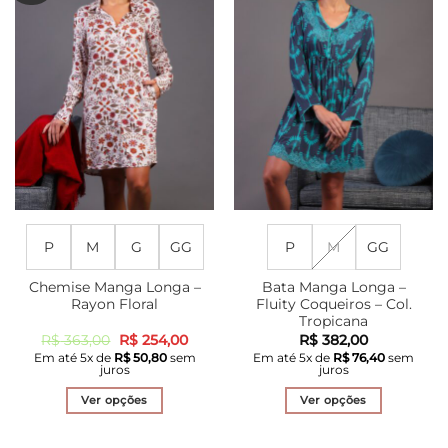
podem
As
ser
opções
escolhidas
podem
na
ser
página
escolhidas
do
na
produto
página
do
produto
P
M
G
GG
P
M
GG
Chemise Manga Longa –
Bata Manga Longa –
Rayon Floral
Fluity Coqueiros – Col.
Tropicana
O
O
R$
363,00
R$
254,00
R$
382,00
preço
preço
Em até
5
x de
R$
50,80
sem
Em até
5
x de
R$
76,40
sem
original
atual
juros
juros
era:
é:
R$ 363,00.
R$ 254,00.
Ver opções
Ver opções
Este
Este
produto
produto