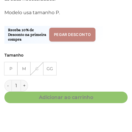
Modelo usa tamanho P.
Receba 10% de
PEGAR DESCONTO
Desconto na primeira
compra
Tamanho
P
M
G
GG
Bata Manga Longa - Fluity Floral Bordô - Col. Amado quanti
Adicionar ao carrinho