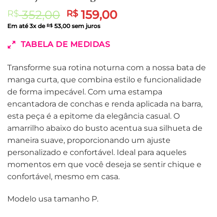
O
O
352,00
159,00
R$
R$
preço
preço
Em até
3
x de
53,00
sem juros
R$
original
atual
TABELA DE MEDIDAS
era:
é:
R$ 352,00.
R$ 159,00.
Transforme sua rotina noturna com a nossa bata de
manga curta, que combina estilo e funcionalidade
de forma impecável. Com uma estampa
encantadora de conchas e renda aplicada na barra,
esta peça é a epitome da elegância casual. O
amarrilho abaixo do busto acentua sua silhueta de
maneira suave, proporcionando um ajuste
personalizado e confortável. Ideal para aqueles
momentos em que você deseja se sentir chique e
confortável, mesmo em casa.
Modelo usa tamanho P.