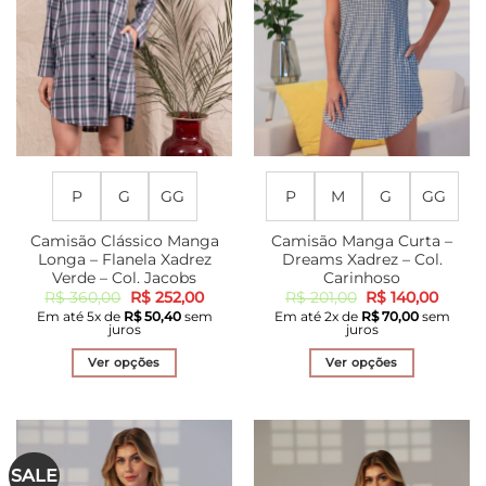
ser
ser
escolhidas
escolhidas
na
na
página
página
do
do
produto
produto
P
G
GG
P
M
G
GG
Camisão Clássico Manga
Camisão Manga Curta –
Longa – Flanela Xadrez
Dreams Xadrez – Col.
Verde – Col. Jacobs
Carinhoso
O
O
O
O
R$
360,00
R$
252,00
R$
201,00
R$
140,00
preço
preço
preço
preço
Em até
5
x de
R$
50,40
sem
Em até
2
x de
R$
70,00
sem
original
atual
original
atual
juros
juros
era:
é:
era:
é:
R$ 360,00.
R$ 252,00.
R$ 201,00.
R$ 140
Ver opções
Ver opções
Este
Este
produto
produto
tem
tem
várias
várias
SALE
variantes.
variantes.