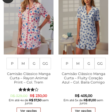
As
As
opções
opções
podem
podem
ser
ser
escolhidas
escolhidas
na
na
página
página
do
do
produto
produto
P
M
G
GG
P
M
G
GG
Camisão Clássico Manga
Camisão Clássico Manga
Curta – Rayon Animal
Curta – Fluity Coração
Print – Col. Trem
Azul – Col. Baila Comigo
Avaliação
O
O
R$
329,00
R$
230,00
R$
405,00
preço
preço
4
de 5
Em até
4
x de
R$
57,50
sem
Em até
5
x de
R$
81,00
sem
original
atual
juros
juros
era:
é:
R$ 329,00.
R$ 230,00.
Ver opções
Ver opções