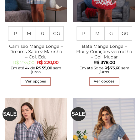
P
M
G
GG
P
M
G
GG
Camisão Manga Longa –
Bata Manga Longa –
Dreams Xadrez Marinho
Fluity Corações vermelho
– Col. Edu
– Col. Mudar
O
O
R$
275,00
R$
220,00
R$
378,00
preço
preço
Em até
4
x de
R$
55,00
sem
Em até
5
x de
R$
75,60
sem
original
atual
juros
juros
era:
é:
R$ 275,00.
R$ 220,00.
Ver opções
Ver opções
Este
Este
produto
produto
tem
tem
várias
várias
SALE
SALE
variantes.
variantes.
As
As
opções
opções
podem
podem