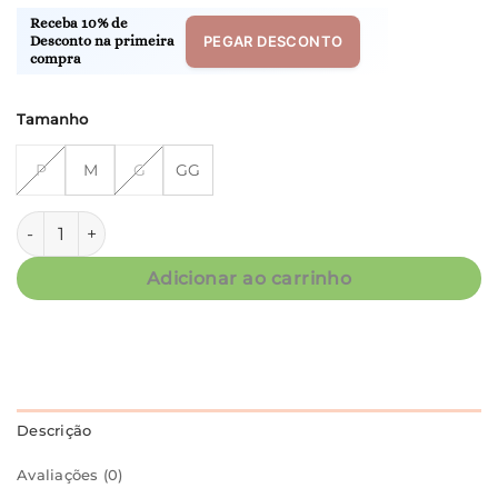
Receba 10% de
PEGAR DESCONTO
Desconto na primeira
compra
Tamanho
P
M
G
GG
Bata Manga Curta - Fluity Conchas Laranja - Col. Fraga quan
Adicionar ao carrinho
Descrição
Avaliações (0)