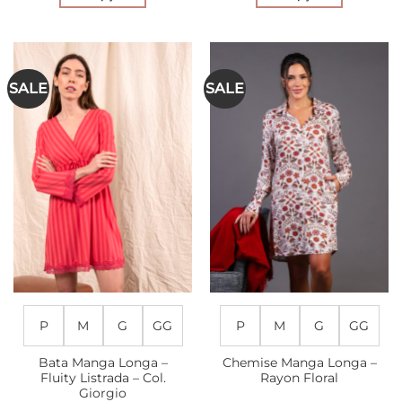
Este
Este
produto
produto
tem
tem
várias
várias
SALE
SALE
variantes.
variantes.
As
As
opções
opções
podem
podem
ser
ser
escolhidas
escolhidas
na
na
página
página
do
do
produto
produto
P
M
G
GG
P
M
G
GG
Bata Manga Longa –
Chemise Manga Longa –
Fluity Listrada – Col.
Rayon Floral
Giorgio