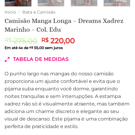
Início
/
Bata e Camisão
Camisão Manga Longa – Dreams Xadrez
Marinho – Col. Edu
O
O
275,00
220,00
R$
R$
preço
preço
Em até
4
x de
55,00
sem juros
R$
original
atual
TABELA DE MEDIDAS
era:
é:
R$ 275,00.
R$ 220,00.
O punho largo nas mangas do nosso camisão
proporciona um ajuste confortável e evita que o
pijama suba enquanto você dorme, garantindo
noites tranquilas e sem interrupções. A estampa
xadrez não só é visualmente atraente, mas também
adiciona um charme discreto e elegante ao seu
visual de descanso. Este pijama é uma combinação
perfeita de praticidade e estilo.