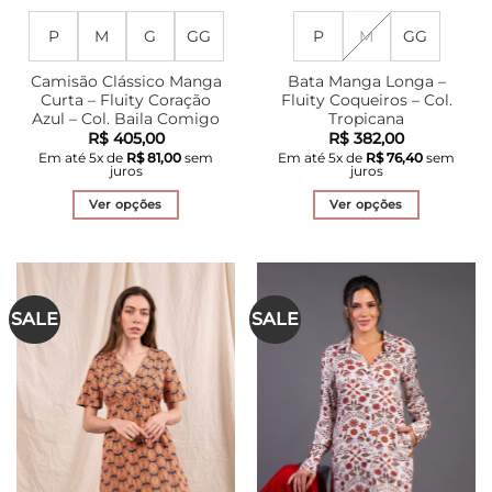
P
M
G
GG
P
M
GG
Camisão Clássico Manga
Bata Manga Longa –
Curta – Fluity Coração
Fluity Coqueiros – Col.
Azul – Col. Baila Comigo
Tropicana
R$
405,00
R$
382,00
Em até
5
x de
R$
81,00
sem
Em até
5
x de
R$
76,40
sem
juros
juros
Ver opções
Ver opções
Este
Este
produto
produto
tem
tem
várias
várias
SALE
SALE
variantes.
variantes.
As
As
opções
opções
podem
podem
ser
ser
escolhidas
escolhidas
na
na
página
página