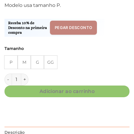
Modelo usa tamanho P.
Receba 10% de
PEGAR DESCONTO
Desconto na primeira
compra
Tamanho
P
M
G
GG
Camisão Manga Longa - Dreams Xadrez Marinho - Col. Edu 
Adicionar ao carrinho
Descrição