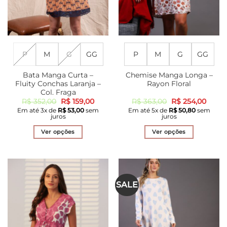
do
do
produto
produto
P
M
G
GG
P
M
G
GG
Bata Manga Curta –
Chemise Manga Longa –
Fluity Conchas Laranja –
Rayon Floral
Col. Fraga
O
O
O
O
R$
352,00
R$
159,00
R$
363,00
R$
254,00
preço
preço
preço
preço
Em até
3
x de
R$
53,00
sem
Em até
5
x de
R$
50,80
sem
original
atual
original
atual
juros
juros
era:
é:
era:
é:
R$ 352,00.
R$ 159,00.
R$ 363,00.
R$ 25
Ver opções
Ver opções
Este
Este
produto
produto
tem
tem
várias
várias
SALE
variantes.
variantes.
As
As
opções
opções
podem
podem