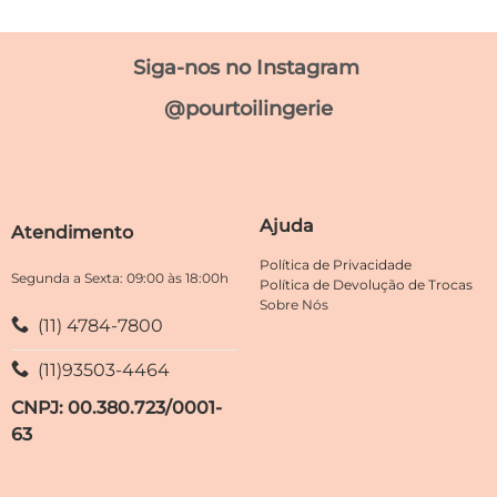
produto
produto
tem
tem
Siga-nos no Instagram
várias
várias
variantes.
variantes.
@pourtoilingerie
As
As
opções
opções
podem
podem
ser
ser
escolhidas
escolhidas
Ajuda
Atendimento
na
na
página
página
Política de Privacidade
do
do
Segunda a Sexta: 09:00 às 18:00h
Política de Devolução de Trocas
produto
produto
Sobre Nós
(11) 4784-7800
(11)93503-4464
CNPJ: 00.380.723/0001-
63