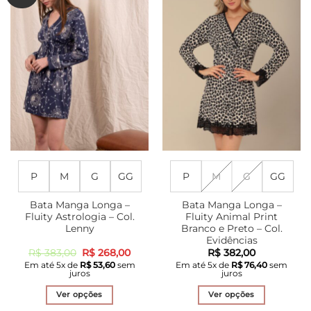
As
As
opções
opções
podem
podem
ser
ser
escolhidas
escolhidas
na
na
página
página
do
do
produto
produto
P
M
G
GG
P
M
G
GG
Bata Manga Longa –
Bata Manga Longa –
Fluity Astrologia – Col.
Fluity Animal Print
Lenny
Branco e Preto – Col.
Evidências
O
O
R$
383,00
R$
268,00
R$
382,00
preço
preço
Em até
5
x de
R$
53,60
sem
Em até
5
x de
R$
76,40
sem
original
atual
juros
juros
era:
é:
R$ 383,00.
R$ 268,00.
Ver opções
Ver opções
Este
Este