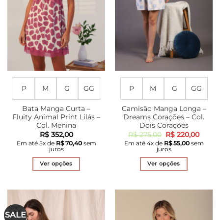
ser
ser
escolhidas
escolhidas
na
na
página
página
do
do
produto
produto
P
M
G
GG
P
M
G
GG
Bata Manga Curta –
Camisão Manga Longa –
Fluity Animal Print Lilás –
Dreams Corações – Col.
Col. Menina
Dois Corações
O
O
R$
352,00
R$
275,00
R$
220,00
preço
preço
Em até
5
x de
R$
70,40
sem
Em até
4
x de
R$
55,00
sem
original
atual
juros
juros
era:
é:
R$ 275,00.
R$ 22
Ver opções
Ver opções
Este
Este
produto
produto
tem
tem
várias
várias
SALE
variantes.
variantes.