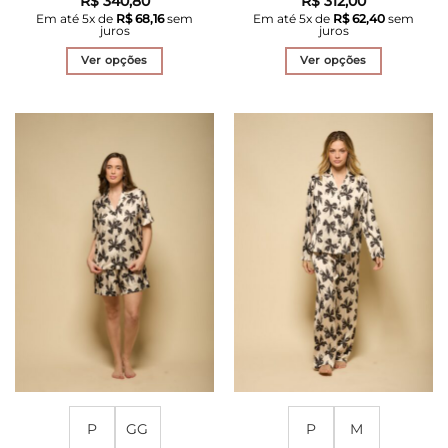
R$
340,80
R$
312,00
Em até
5
x de
R$
68,16
sem
Em até
5
x de
R$
62,40
sem
juros
juros
Ver opções
Ver opções
Este
Este
produto
produto
tem
tem
várias
várias
variantes.
variantes.
As
As
opções
opções
podem
podem
ser
ser
escolhidas
escolhidas
na
na
página
página
do
do
produto
produto
P
GG
P
M