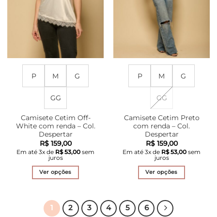
escolhidas
escolhidas
na
na
página
página
do
do
produto
produto
P
M
G
P
M
G
GG
GG
Camisete Cetim Off-
Camisete Cetim Preto
White com renda – Col.
com renda – Col.
Despertar
Despertar
R$
159,00
R$
159,00
Em até
3
x de
R$
53,00
sem
Em até
3
x de
R$
53,00
sem
juros
juros
Ver opções
Ver opções
Este
Este
produto
produto
tem
tem
1
2
3
4
5
6
várias
várias