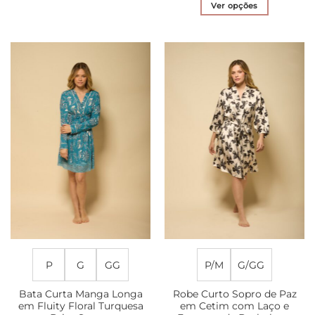
produto
Ver opções
tem
Este
várias
produto
variantes.
tem
As
várias
opções
variantes.
podem
As
ser
opções
escolhidas
podem
na
ser
página
escolhidas
do
na
produto
página
do
produto
P
G
GG
P/M
G/GG
Bata Curta Manga Longa
Robe Curto Sopro de Paz
em Fluity Floral Turquesa
em Cetim com Laço e