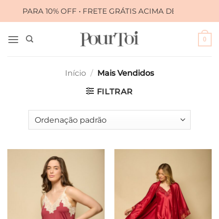
Skip
A 10% OFF • FRETE GRÁTIS ACIMA DE R$ 399,00
•
to
content
0
Início
/
Mais Vendidos
FILTRAR