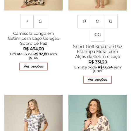
produto
produto
P
G
P
M
G
Camisola Longa em
GG
Cetim com Laço Coleção
Sopro de Paz
Short Doll Sopro de Paz
R$
464,00
Estampa Floral com
Em até
5
x de
R$
92,80
sem
Alças de Cetim e Laço
juros
R$
331,20
Ver opções
Em até
5
x de
R$
66,24
sem
juros
Este
produto
Ver opções
tem
Este
várias
produto
variantes.
tem
As
várias
opções
variantes.
podem
As
ser
opções
escolhidas
podem