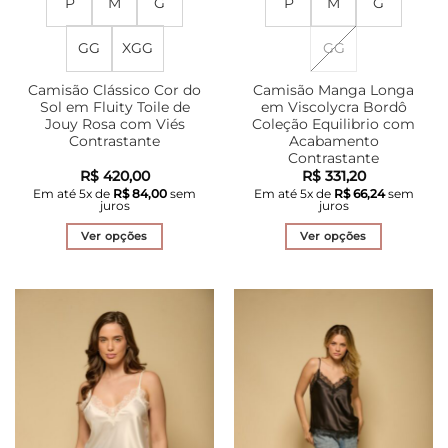
P
M
G
P
M
G
GG
XGG
GG
Camisão Clássico Cor do
Camisão Manga Longa
Sol em Fluity Toile de
em Viscolycra Bordô
Jouy Rosa com Viés
Coleção Equilibrio com
Contrastante
Acabamento
Contrastante
R$
420,00
R$
331,20
Em até
5
x de
R$
84,00
sem
Em até
5
x de
R$
66,24
sem
juros
juros
Ver opções
Ver opções
Este
Este
produto
produto
tem
tem
várias
várias
variantes.
variantes.
As
As
opções
opções
podem
podem
ser
ser