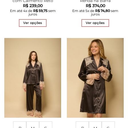
com Caimento Reto
Renda na Barra
R$
239,00
R$
374,00
Em até
4
x de
R$
59,75
sem
Em até
5
x de
R$
74,80
sem
juros
juros
Ver opções
Ver opções
Este
Este
produto
produto
tem
tem
várias
várias
variantes.
variantes.
As
As
opções
opções
podem
podem
ser
ser
escolhidas
escolhidas
na
na
página
página
do
do
produto
produto