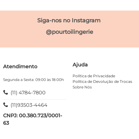
variantes.
variantes.
As
As
opções
opções
Siga-nos no Instagram
podem
podem
ser
ser
@pourtoilingerie
escolhidas
escolhidas
na
na
página
página
do
do
produto
produto
Ajuda
Atendimento
Política de Privacidade
Segunda a Sexta: 09:00 às 18:00h
Política de Devolução de Trocas
Sobre Nós
(11) 4784-7800
(11)93503-4464
CNPJ: 00.380.723/0001-
63