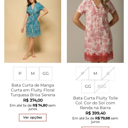
podem
As
ser
opções
escolhidas
podem
na
ser
página
escolhidas
do
na
produto
página
do
produto
P
M
GG
P
M
G
Bata Curta de Manga
GG
XGG
Curta em Fluity Floral
Turquesa Brisa Serena
Bata Curta Fluity Toile
R$
374,00
Col. Cor do Sol com
Em até
5
x de
R$
74,80
sem
Renda na Barra
juros
R$
399,40
Ver opções
Em até
5
x de
R$
79,88
sem
juros
Este