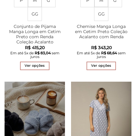
P
M
G
P
M
G
GG
GG
Conjunto de Pijama
Chemise Manga Longa
Manga Longa em Cetim
em Cetim Preto Coleção
Preto com Renda
Acalanto com Renda
Coleção Acalanto
R$
415,20
R$
343,20
Em até
5
x de
R$
83,04
sem
Em até
5
x de
R$
68,64
sem
juros
juros
Ver opções
Ver opções
Este
Este
produto
produto
tem
tem
várias
várias
variantes.
variantes.
As
As
opções
opções
podem
podem
ser
ser
escolhidas
escolhidas