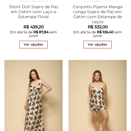
Short Doll Sopro de Paz
Conjunto Pijama Manga
em Cetim com Laço e
Longa Sopro de Paz em
Estampa Floral
Cetim com Estampa de
Laços
R$
439,20
R$
532,00
Em até
5
x de
R$
87,84
sem
Em até
5
x de
R$
106,40
sem
juros
juros
Ver opções
Ver opções
Este
Este
produto
produto
tem
tem
várias
várias
variantes.
variantes.
As
As
opções
opções
podem
podem
ser
ser
escolhidas
escolhidas
na
na
página
página
do
do