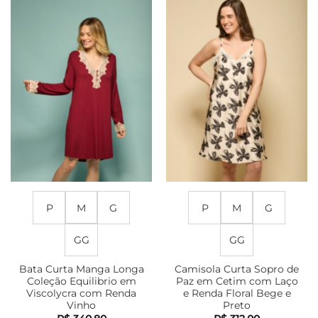
As
várias
opções
variantes.
podem
As
ser
opções
escolhidas
podem
na
ser
página
escolhidas
do
na
produto
página
do
produto
P
M
G
P
M
G
GG
GG
Bata Curta Manga Longa
Camisola Curta Sopro de
Coleção Equilibrio em
Paz em Cetim com Laço
Viscolycra com Renda
e Renda Floral Bege e
Vinho
Preto