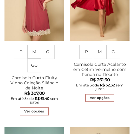
P
M
G
P
M
G
Camisola Curta Acalanto
GG
em Cetim Vermelho com
Renda no Decote
Camisola Curta Fluity
R$
261,60
Vinho Coleção Silêncio
Em até
5
x de
R$
52,32
sem
da Noite
juros
R$
307,00
Ver opções
Em até
5
x de
R$
61,40
sem
juros
Este
produto
Ver opções
tem
Este
várias
produto
variantes.
tem