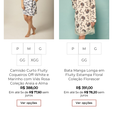
na
ser
página
escolhidas
do
na
produto
página
do
produto
P
M
G
P
M
G
GG
XGG
GG
Camisão Curto Fluity
Bata Manga Longa em
Coqueiros Off-White e
Fluity Estampa Floral
Marinho com Viés Rosa
Coleção Florescer
Coleção Areia e Alma
R$
388,00
R$
391,00
Em até
5
x de
R$
77,60
sem
Em até
5
x de
R$
78,20
sem
juros
juros
Ver opções
Ver opções
Este
Este