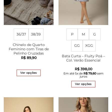
na
na
página
página
do
do
produto
produto
36/37
38/39
P
M
G
Chinelo de Quarto
GG
XGG
Feminino com Tiras de
Pelinho Cruzadas
Bata Curta – Fluity Poá –
R$
89,90
Col. Verão Essencial
R$
398,00
Ver opções
Em até
5
x de
R$
79,60
sem
juros
Este
produto
Ver opções
tem
Este
várias
produto
variantes.
tem
As
várias
opções
variantes.