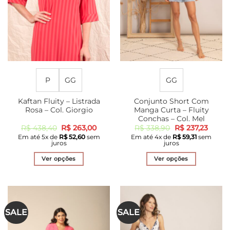
P
GG
GG
Kaftan Fluity – Listrada
Conjunto Short Com
Rosa – Col. Giorgio
Manga Curta – Fluity
Conchas – Col. Mel
O
O
O
O
R$
438,40
R$
263,00
R$
338,90
R$
237,23
preço
preço
preço
preço
Em até
5
x de
R$
52,60
sem
Em até
4
x de
R$
59,31
sem
original
atual
original
atual
juros
juros
era:
é:
era:
é:
R$ 438,40.
R$ 263,00.
R$ 338,90.
R$ 237
Ver opções
Ver opções
Este
Este
produto
produto
tem
tem
várias
várias
SALE
SALE
variantes.
variantes.
As
As