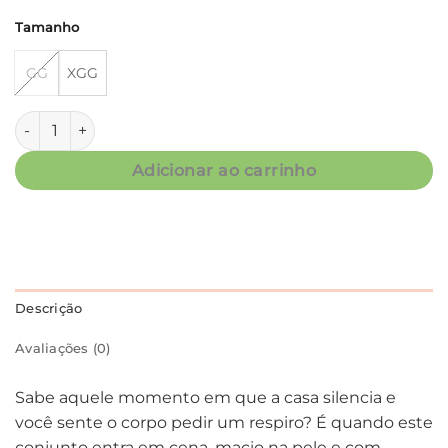
Tamanho
GG
XGG
Pijama Feminino Manga Longa Fluity Folhas Azul Escuro Ca
Adicionar ao carrinho
Descrição
Avaliações (0)
Sabe aquele momento em que a casa silencia e
você sente o corpo pedir um respiro? É quando este
conjunto entra em cena, macio na pele e com