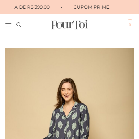
Skip
A DE R$ 399,00
•
CUPOM PRIMEIRA10 PARA 10% OFF
to
content
0