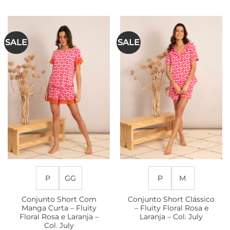
Este
várias
produto
variantes.
tem
As
várias
SALE
SALE
opções
variantes.
podem
As
ser
opções
escolhidas
podem
na
ser
página
escolhidas
do
na
produto
página
do
produto
P
GG
P
M
Conjunto Short Com
Conjunto Short Clássico
Manga Curta – Fluity
– Fluity Floral Rosa e
Floral Rosa e Laranja –
Laranja – Col. July
Col. July