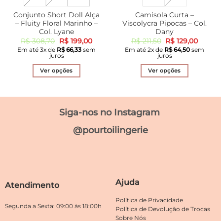
Conjunto Short Doll Alça
Camisola Curta –
– Fluity Floral Marinho –
Viscolycra Pipocas – Col.
Col. Lyane
Dany
O
O
O
O
R$
308,70
R$
199,00
R$
211,50
R$
129,00
preço
preço
preço
preço
Em até
3
x de
R$
66,33
sem
Em até
2
x de
R$
64,50
sem
original
atual
original
atual
juros
juros
era:
é:
era:
é:
R$ 308,70.
R$ 199,00.
R$ 211,50.
R$ 129
Ver opções
Ver opções
Este
Este
produto
produto
tem
tem
Siga-nos no Instagram
várias
várias
variantes.
variantes.
@pourtoilingerie
As
As
opções
opções
podem
podem
ser
ser
escolhidas
escolhidas
Ajuda
Atendimento
na
na
página
página
Política de Privacidade
do
do
Segunda a Sexta: 09:00 às 18:00h
Política de Devolução de Trocas
produto
produto
Sobre Nós