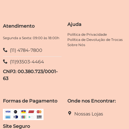
ser
opções
escolhidas
podem
na
ser
página
escolhidas
Ajuda
do
Atendimento
na
produto
página
Política de Privacidade
do
Segunda a Sexta: 09:00 às 18:00h
Política de Devolução de Trocas
produto
Sobre Nós
(11) 4784-7800
(11)93503-4464
CNPJ: 00.380.723/0001-
63
Formas de Pagamento
Onde nos Encontrar:
Nossas Lojas
Site Seguro