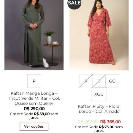
SALE
P
P
G
GG
Kaftan Manga Longa –
XGG
Tricot Verde Militar – Col.
Quase sem Querer
Kaftan Fluity – Floral
R$
290,00
bordô – Col. Amado
Em até
5
x de
R$
58,00
sem
juros
O
O
R$
457,00
R$
365,00
preço
preço
Ver opções
Em até
5
x de
R$
73,00
sem
original
atual
juros