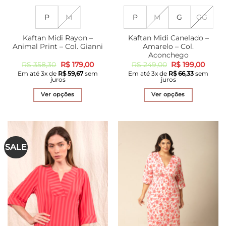
P
M
P
M
G
GG
Kaftan Midi Rayon –
Kaftan Midi Canelado –
Animal Print – Col. Gianni
Amarelo – Col.
Aconchego
O
O
O
O
R$
358,30
R$
179,00
R$
249,00
R$
199,00
preço
preço
preço
preço
Em até
3
x de
R$
59,67
sem
Em até
3
x de
R$
66,33
sem
original
atual
original
atual
juros
juros
era:
é:
era:
é:
R$ 358,30.
R$ 179,00.
R$ 249,00.
R$ 199
Ver opções
Ver opções
Este
Este
produto
produto
tem
tem
várias
várias
SALE
variantes.
variantes.
As
As
opções
opções
podem
podem
ser
ser
escolhidas
escolhidas
na
na
página
página