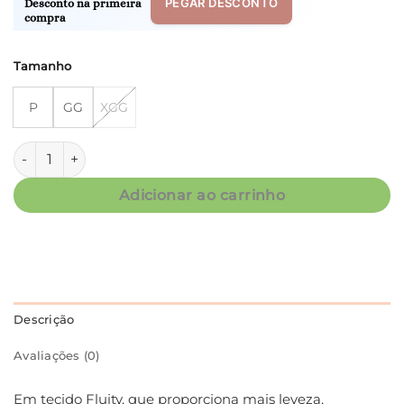
PEGAR DESCONTO
Desconto na primeira
compra
Tamanho
P
GG
XGG
Kaftan Fluity - Poá Preto e Branco - Col. Garota quantidade
Adicionar ao carrinho
Descrição
Avaliações (0)
Em tecido Fluity, que proporciona mais leveza,