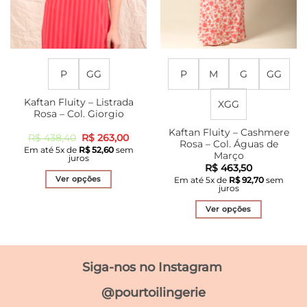
do
do
produto
produto
P
GG
P
M
G
GG
Kaftan Fluity – Listrada
XGG
Rosa – Col. Giorgio
Kaftan Fluity – Cashmere
O
O
R$
438,40
R$
263,00
Rosa – Col. Águas de
preço
preço
Em até
5
x de
R$
52,60
sem
original
atual
Março
juros
era:
é:
R$
463,50
R$ 438,40.
R$ 263,00.
Ver opções
Em até
5
x de
R$
92,70
sem
juros
Este
produto
Ver opções
tem
Este
várias
produto
variantes.
tem
Siga-nos no Instagram
As
várias
opções
variantes.
@pourtoilingerie
podem
As