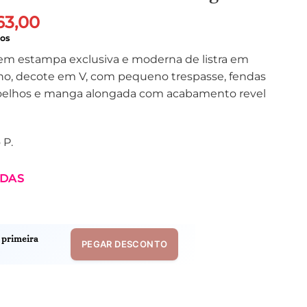
O
63,00
ço
preço
ros
inal
atual
 em estampa exclusiva e moderna de listra em
é:
lho, decote em V, com pequeno trespasse, fendas
38,40.
R$ 263,00.
s joelhos e manga alongada com acabamento revel
 P.
IDAS
 primeira
PEGAR DESCONTO