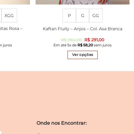
XGG
P
G
GG
etas Rosa –
Kaftan Fluity – Anjos – Col. Asa Branca
O
O
R$
364,00
R$
291,00
preço
preço
 juros
Em até
5
x de
R$
58,20
sem juros
original
atual
era:
é:
Ver opções
R$ 364,00.
R$ 291,00.
Este
produto
tem
várias
s.
variantes.
As
opções
podem
ser
Onde nos Encontrar:
das
escolhidas
na