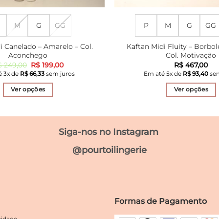
M
G
GG
P
M
G
GG
i Canelado – Amarelo – Col.
Kaftan Midi Fluity – Borbol
Aconchego
Col. Motivação
O
O
$
249,00
R$
199,00
R$
467,00
preço
preço
é
3
x de
R$
66,33
sem juros
Em até
5
x de
R$
93,40
sem
original
atual
era:
é:
Ver opções
Ver opções
R$ 249,00.
R$ 199,00.
Este
Este
produto
produto
tem
tem
Siga-nos no Instagram
várias
várias
variantes.
variante
@pourtoilingerie
As
As
opções
opções
podem
podem
ser
ser
Formas de Pagamento
escolhidas
escolhi
na
na
cidade