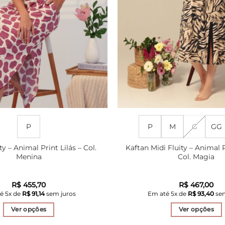
P
P
M
G
GG
ty – Animal Print Lilás – Col.
Kaftan Midi Fluity – Animal 
Menina
Col. Magia
R$
455,70
R$
467,00
té
5
x de
R$
91,14
sem juros
Em até
5
x de
R$
93,40
sem
Ver opções
Ver opções
Este
Este