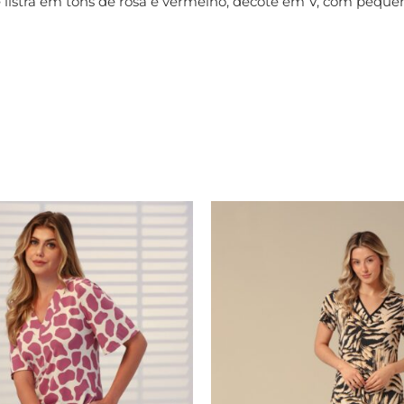
istra em tons de rosa e vermelho, decote em V, com pequeno 