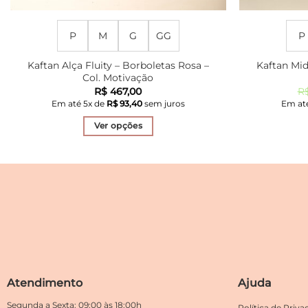
P
M
G
GG
P
Kaftan Alça Fluity – Borboletas Rosa –
Kaftan Mid
Col. Motivação
R$
467,00
R
Em até
5
x de
R$
93,40
sem juros
Em at
Ver opções
Este
produto
tem
várias
variantes.
As
opções
podem
ser
Atendimento
Ajuda
escolhidas
na
Segunda a Sexta: 09:00 às 18:00h
Política de Priva