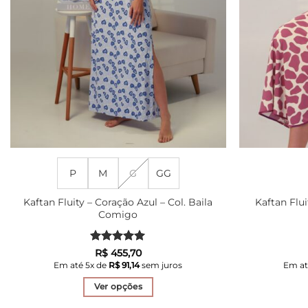
P
M
G
GG
Kaftan Fluity – Coração Azul – Col. Baila
Kaftan Flui
Comigo
Avaliação
5
R$
455,70
de 5
Em até
5
x de
R$
91,14
sem juros
Em a
Ver opções
Este