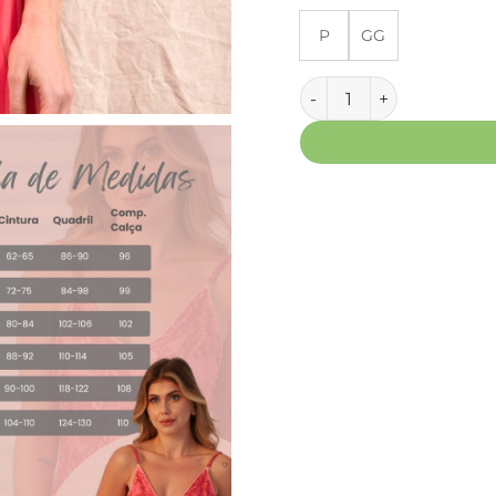
P
GG
Kaftan Fluity - Listrada 