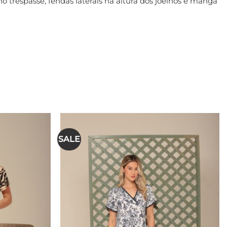
trespasse, fendas laterais na altura dos joelhos e manga
SALE