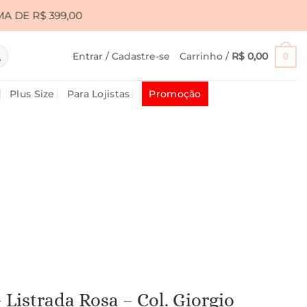
00
•
CUPOM PRIMEIRA10 PARA 10% OFF • FRETE GR
Entrar / Cadastre-se
Carrinho /
R$
0,00
0
Plus Size
Para Lojistas
Promoção
– Listrada Rosa – Col. Giorgio