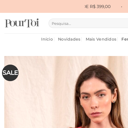
Skip
 FRETE GRÁTIS ACIMA DE R$ 399,00
•
CUPOM PRIM
to
content
Pesquisar
por:
Início
Novidades
Mais Vendidos
Fe
SALE