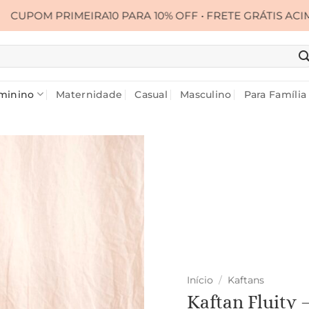
EIRA10 PARA 10% OFF • FRETE GRÁTIS ACIMA DE R$ 399,
minino
Maternidade
Casual
Masculino
Para Família
Início
/
Kaftans
Kaftan Fluity 