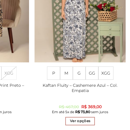
XGG
P
M
G
GG
XGG
Print Preto –
Kaftan Fluity – Cashemere Azul – Col.
Empatia
O
O
R$
467,00
R$
369,00
preço
preço
 juros
Em até
5
x de
R$
73,80
sem juros
original
atual
era:
é:
Ver opções
R$ 467,00.
R$ 369,00.
Este