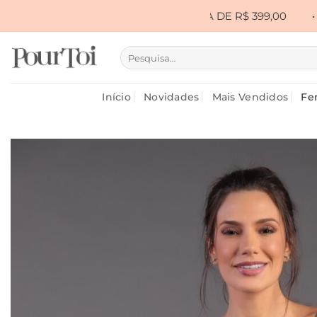
Skip
• FRETE GRÁTIS ACIMA DE R$ 399,00
•
CUPOM PRIM
to
content
Pesquisar
por:
Início
Novidades
Mais Vendidos
Fe