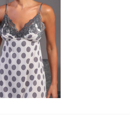
Cadastre-se e
receba
10% de Desconto
na sua Primeira Compra
O cupom é enviado para seu e-mail
Cadastrar