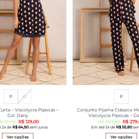
P
G
P
urta – Viscolycra Pipocas –
Conjunto Pijama Clássico M
Col. Dany
Viscolycra Pipocas – Co
O
O
O
$
211,50
R$
129,00
R$
399,40
R$
279,
preço
preço
preço
é
2
x de
R$
64,50
sem juros
Em até
5
x de
R$
55,80
sem
original
atual
origina
era:
é:
era:
Ver opções
Ver opções
R$ 211,50.
R$ 129,00.
R$ 399,