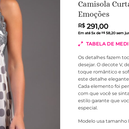
Camisola Curta
Emoções
291,00
R$
Em até
5
x de
58,20
sem ju
R$
TABELA DE MED
Os detalhes fazem toda
desejar. O decote V,
toque romântico e so
este detalhe elegante
Cada elemento foi pen
com que você se sinta
estilo garante que vo
especial.
Modelo usa tamanho 