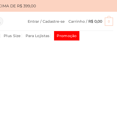
00
•
CUPOM PRIMEIRA10 PARA 10% OFF • FRETE GR
Entrar / Cadastre-se
Carrinho /
R$
0,00
0
Plus Size
Para Lojistas
Promoção