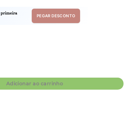
 primeira
PEGAR DESCONTO
Poá Cinza - Col. Emoções quantidade
Adicionar ao carrinho