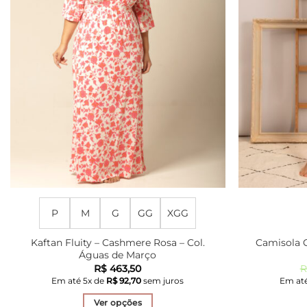
P
M
G
GG
XGG
Kaftan Fluity – Cashmere Rosa – Col.
Camisola C
Águas de Março
R$
463,50
R
Em até
5
x de
R$
92,70
sem juros
Em at
Ver opções