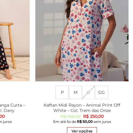
P
M
G
GG
anga Curta –
Kaftan Midi Rayon – Animal Print Off
l. Dany
White – Col. Trem das Onze
O
O
O
00
R$
358,30
R$
250,00
preço
preço
preço
 juros
Em até
5
x de
R$
50,00
sem juros
l
atual
original
atual
é:
era:
é:
Ver opções
40.
R$ 279,00.
R$ 358,30.
R$ 250,00.