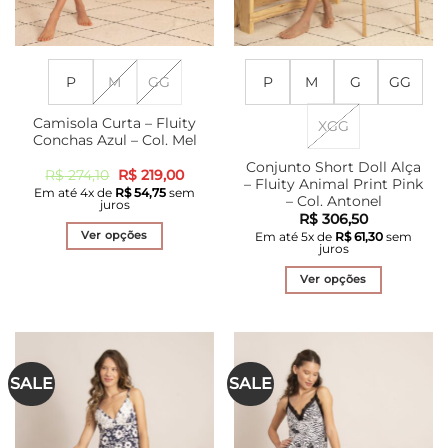
produto
P
M
GG
P
M
G
GG
Camisola Curta – Fluity
XGG
Conchas Azul – Col. Mel
Conjunto Short Doll Alça
O
O
R$
274,10
R$
219,00
– Fluity Animal Print Pink
preço
preço
Em até
4
x de
R$
54,75
sem
original
atual
– Col. Antonel
juros
era:
é:
R$
306,50
R$ 274,10.
R$ 219,00.
Ver opções
Em até
5
x de
R$
61,30
sem
juros
Este
produto
Ver opções
tem
Este
várias
produto
variantes.
tem
As
várias
SALE
SALE
opções
variantes.
podem
As
ser
opções
escolhidas