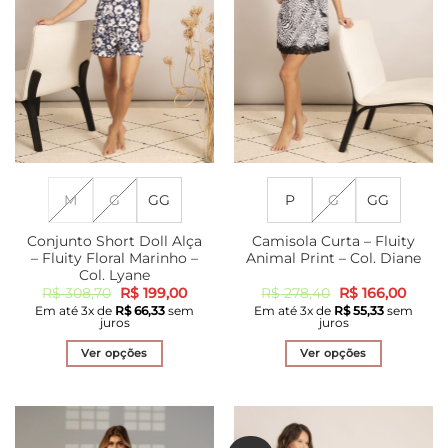
podem
na
ser
página
escolhidas
do
na
produto
página
do
produto
M
G
GG
P
G
GG
Conjunto Short Doll Alça
Camisola Curta – Fluity
– Fluity Floral Marinho –
Animal Print – Col. Diane
Col. Lyane
O
O
O
O
R$
308,70
R$
199,00
R$
278,40
R$
166,00
preço
preço
preço
preço
Em até
3
x de
R$
66,33
sem
Em até
3
x de
R$
55,33
sem
original
atual
original
atual
juros
juros
era:
é:
era:
é:
R$ 308,70.
R$ 199,00.
R$ 278,40.
R$ 166
Ver opções
Ver opções
Este
Este
produto
produto
tem
tem
várias
várias