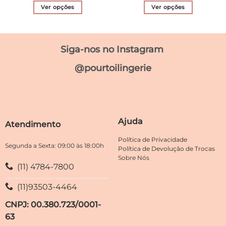
R$ 390,70.
R$ 23
Ver opções
Ver opções
Este
Este
produto
produto
tem
tem
Siga-nos no Instagram
várias
várias
variantes.
variantes.
@pourtoilingerie
As
As
opções
opções
podem
podem
ser
ser
escolhidas
escolhidas
Ajuda
Atendimento
na
na
página
página
Política de Privacidade
do
do
Segunda a Sexta: 09:00 às 18:00h
Política de Devolução de Trocas
produto
produto
Sobre Nós
(11) 4784-7800
(11)93503-4464
CNPJ: 00.380.723/0001-
63