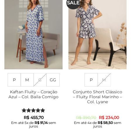
SALE
variantes.
variantes.
As
As
opções
opções
podem
podem
ser
ser
escolhidas
escolhidas
na
na
página
página
do
do
produto
produto
P
M
G
GG
P
M
Kaftan Fluity – Coração
Conjunto Short Clássico
Azul – Col. Baila Comigo
– Fluity Floral Marinho –
Col. Lyane
Avaliação
5
O
O
R$
455,70
R$
390,70
R$
234,00
preço
preço
de 5
Em até
5
x de
R$
91,14
sem
Em até
4
x de
R$
58,50
sem
original
atual
juros
juros
era:
é: