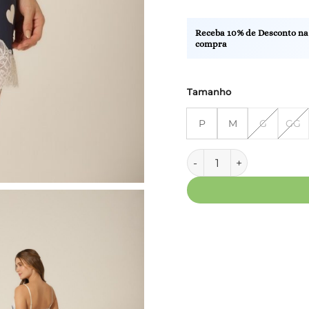
Receba 10% de Desconto na
compra
Tamanho
P
M
G
GG
Camisola Curta - Fluity 