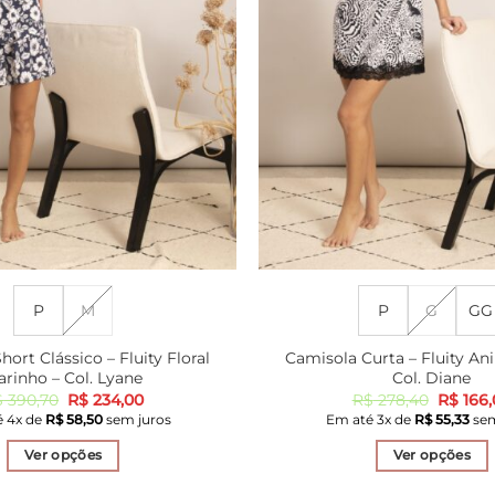
P
M
P
G
GG
ort Clássico – Fluity Floral
Camisola Curta – Fluity Ani
rinho – Col. Lyane
Col. Diane
O
O
O
$
390,70
R$
234,00
R$
278,40
R$
166,
preço
preço
preço
é
4
x de
R$
58,50
sem juros
Em até
3
x de
R$
55,33
sem
original
atual
origina
era:
é:
era:
Ver opções
Ver opções
R$ 390,70.
R$ 234,00.
R$ 278,
Este
Este