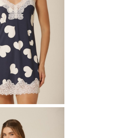
Cadastre-se e
receba
10% de Desconto
na sua Primeira Compra
O cupom é enviado para seu e-mail