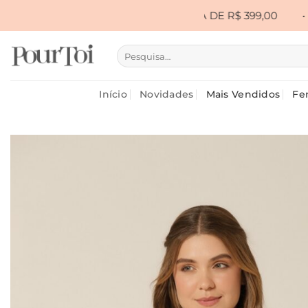
Skip
• FRETE GRÁTIS ACIMA DE R$ 399,00
•
CUPOM PRI
to
content
Pesquisar
por:
Início
Novidades
Mais Vendidos
Fe