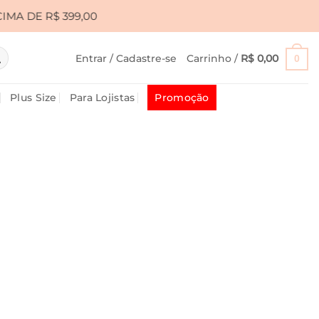
,00
•
CUPOM PRIMEIRA10 PARA 10% OFF • FRETE GR
Entrar / Cadastre-se
Carrinho /
R$
0,00
0
Plus Size
Para Lojistas
Promoção