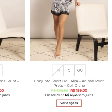
M
G
GG
mal Print –
Conjunto Short Doll Alça – Animal Print
Preto – Col. Diane
O
O
O
00
R$
306,50
R$
199,00
preço
preço
preço
 juros
Em até
3
x de
R$
66,33
sem juros
l
atual
original
atual
é:
era:
é:
Ver opções
40.
R$ 166,00.
R$ 306,50.
R$ 199,00.
Este