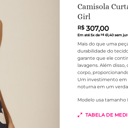
Camisola Curta
Girl
307,00
R$
Em até
5
x de
61,40
sem jur
R$
Mais do que uma peça b
durabilidade do tecid
garante que ele cont
lavagens. Além disso, 
corpo, proporcionand
Um investimento em q
noturna em um verda
Modelo usa tamanho 
TABELA DE MED