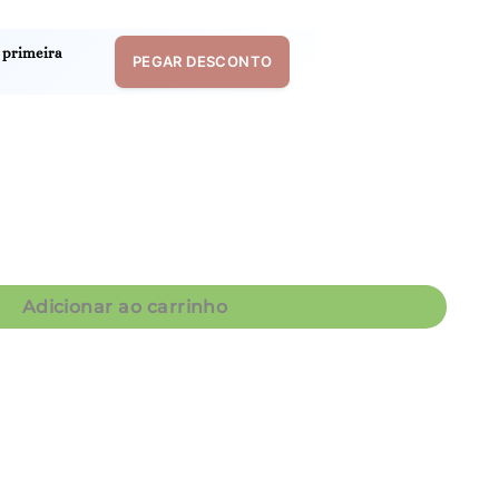
 primeira
PEGAR DESCONTO
Corações - Col.Good Girl quantidade
Adicionar ao carrinho