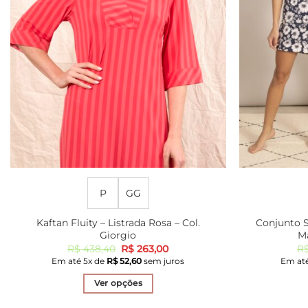
P
GG
Kaftan Fluity – Listrada Rosa – Col.
Conjunto Sh
Giorgio
Ma
O
O
R$
438,40
R$
263,00
R
preço
preço
Em até
5
x de
R$
52,60
sem juros
Em at
original
atual
era:
é:
Ver opções
R$ 438,40.
R$ 263,00.
Este