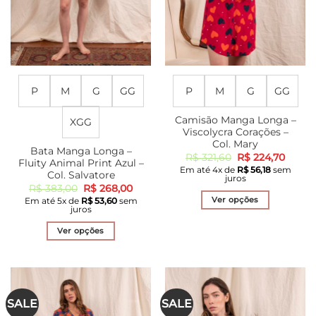
página
página
do
do
produto
produto
P
M
G
GG
P
M
G
GG
Camisão Manga Longa –
XGG
Viscolycra Corações –
Col. Mary
Bata Manga Longa –
O
O
R$
321,60
R$
224,70
Fluity Animal Print Azul –
preço
preço
Em até
4
x de
R$
56,18
sem
original
atual
Col. Salvatore
juros
era:
é:
O
O
R$
383,00
R$
268,00
R$ 321,60.
R$ 224
preço
preço
Ver opções
Em até
5
x de
R$
53,60
sem
original
atual
juros
era:
é:
Este
R$ 383,00.
R$ 268,00.
produto
Ver opções
tem
Este
várias
produto
variantes.
tem
As
várias
SALE
SALE
opções
variantes.