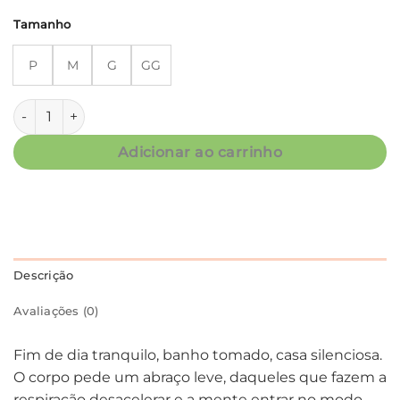
Tamanho
P
M
G
GG
Bata Manga Longa em Fluity Estampa Floral Coleção Flores
Adicionar ao carrinho
Descrição
Avaliações (0)
Fim de dia tranquilo, banho tomado, casa silenciosa.
O corpo pede um abraço leve, daqueles que fazem a
respiração desacelerar e a mente entrar no modo