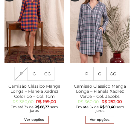
podem
As
ser
opções
escolhidas
podem
na
ser
página
escolhidas
do
na
produto
página
do
produto
P
G
GG
P
G
GG
Camisão Clássico Manga
Camisão Clássico Manga
Longa – Flanela Xadrez
Longa – Flanela Xadrez
Colorido – Col. Tom
Verde – Col. Jacobs
O
O
O
O
R$
360,00
R$
199,00
R$
360,00
R$
252,00
preço
preço
preço
preço
Em até
3
x de
R$
66,33
sem
Em até
5
x de
R$
50,40
sem
original
atual
original
atual
juros
juros
era:
é:
era:
é:
R$ 360,00.
R$ 199,00.
R$ 360,00.
R$ 25
Ver opções
Ver opções
Este
Este
produto
produto