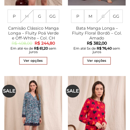
P
M
G
GG
P
M
G
GG
Camisão Clássico Manga
Bata Manga Longa –
Longa – Fluity Poá Verde
Fluity Floral Bordô – Col.
e Off-White – Col. CH
Amado
O
O
R$
408,00
R$
244,80
R$
382,00
preço
preço
Em até
4
x de
R$
61,20
sem
Em até
5
x de
R$
76,40
sem
original
atual
juros
juros
era:
é:
R$ 408,00.
R$ 244,80.
Ver opções
Ver opções
Este
Este
produto
produto
tem
tem
várias
várias
SALE
SALE
variantes.
variantes.
As
As
opções
opções
podem
podem
ser
ser
escolhidas
escolhidas
na
na