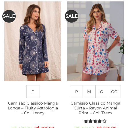
tem
tem
várias
várias
SALE
SALE
variantes.
variantes.
As
As
opções
opções
podem
podem
ser
ser
escolhidas
escolhidas
na
na
página
página
do
do
produto
produto
P
P
M
G
GG
Camisão Clássico Manga
Camisão Clássico Manga
Longa – Fluity Astrologia
Curta – Rayon Animal
– Col. Lenny
Print – Col. Trem
O
O
Avaliação
O
O