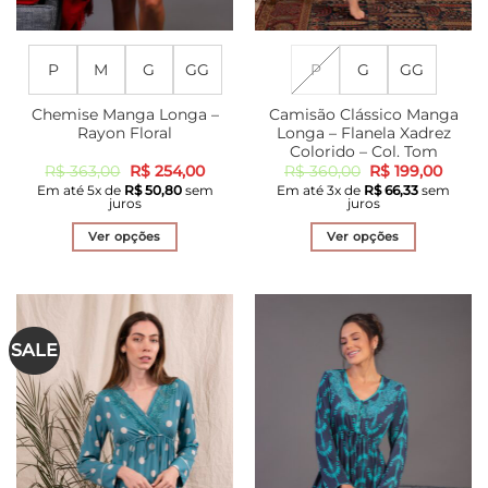
P
M
G
GG
P
G
GG
Chemise Manga Longa –
Camisão Clássico Manga
Rayon Floral
Longa – Flanela Xadrez
Colorido – Col. Tom
O
O
O
O
R$
363,00
R$
254,00
R$
360,00
R$
199,00
preço
preço
preço
preço
Em até
5
x de
R$
50,80
sem
Em até
3
x de
R$
66,33
sem
original
atual
original
atual
juros
juros
era:
é:
era:
é:
R$ 363,00.
R$ 254,00.
R$ 360,00.
R$ 199
Ver opções
Ver opções
Este
Este
produto
produto
tem
tem
várias
várias
SALE
variantes.
variantes.
As
As
opções
opções
podem
podem
ser
ser
escolhidas
escolhidas