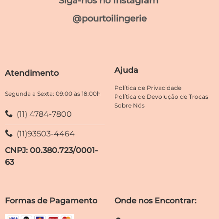
Siga-nos no Instagram
várias
várias
variantes.
variantes.
@pourtoilingerie
As
As
opções
opções
podem
podem
ser
ser
escolhidas
escolhidas
Ajuda
Atendimento
na
na
página
página
Política de Privacidade
do
do
Segunda a Sexta: 09:00 às 18:00h
Política de Devolução de Trocas
produto
produto
Sobre Nós
(11) 4784-7800
(11)93503-4464
CNPJ: 00.380.723/0001-
63
Formas de Pagamento
Onde nos Encontrar: