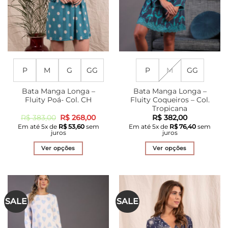
na
na
página
página
do
do
produto
produto
P
M
G
GG
P
M
GG
Bata Manga Longa –
Bata Manga Longa –
Fluity Poá- Col. CH
Fluity Coqueiros – Col.
Tropicana
O
O
R$
383,00
R$
268,00
R$
382,00
preço
preço
Em até
5
x de
R$
53,60
sem
Em até
5
x de
R$
76,40
sem
original
atual
juros
juros
era:
é:
R$ 383,00.
R$ 268,00.
Ver opções
Ver opções
Este
Este
produto
produto
tem
tem
várias
várias
SALE
SALE
variantes.
variantes.
As
As
opções
opções