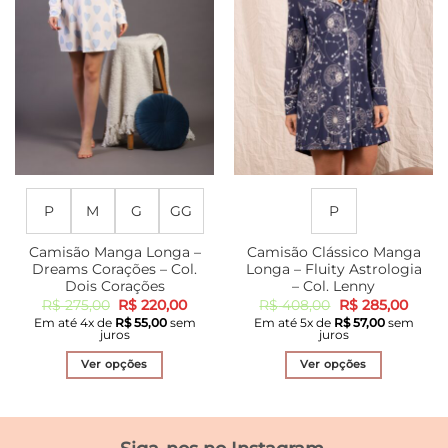
podem
podem
ser
ser
escolhidas
escolhidas
na
na
página
página
do
do
produto
produto
P
M
G
GG
P
Camisão Manga Longa –
Camisão Clássico Manga
Dreams Corações – Col.
Longa – Fluity Astrologia
Dois Corações
– Col. Lenny
O
O
O
O
R$
275,00
R$
220,00
R$
408,00
R$
285,00
preço
preço
preço
preço
Em até
4
x de
R$
55,00
sem
Em até
5
x de
R$
57,00
sem
original
atual
original
atual
juros
juros
era:
é:
era:
é:
R$ 275,00.
R$ 220,00.
R$ 408,00.
R$ 28
Ver opções
Ver opções
Este
Este
produto
produto
tem
tem