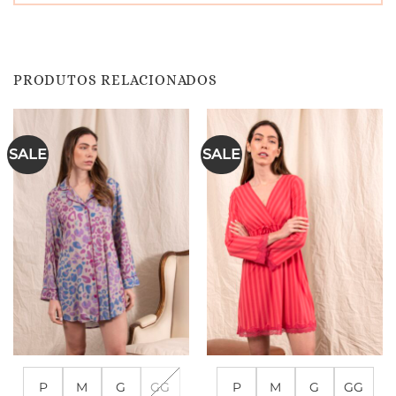
PRODUTOS RELACIONADOS
SALE
SALE
P
M
G
GG
P
M
G
GG