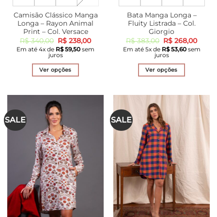
Camisão Clássico Manga
Bata Manga Longa –
Longa – Rayon Animal
Fluity Listrada – Col.
Print – Col. Versace
Giorgio
O
O
O
O
R$
340,00
R$
238,00
R$
383,00
R$
268,00
preço
preço
preço
preço
Em até
4
x de
R$
59,50
sem
Em até
5
x de
R$
53,60
sem
original
atual
original
atual
juros
juros
era:
é:
era:
é:
R$ 340,00.
R$ 238,00.
R$ 383,00.
R$ 26
Ver opções
Ver opções
Este
Este
produto
produto
tem
tem
várias
várias
SALE
SALE
variantes.
variantes.
As
As
opções
opções
podem
podem
ser
ser
escolhidas
escolhidas
na
na
página
página
do
do
produto
produto