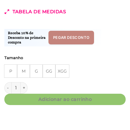
TABELA DE MEDIDAS
Receba 10% de
PEGAR DESCONTO
Desconto na primeira
compra
Tamanho
P
M
G
GG
XGG
Bata Curta - Fluity Poá - Col. Verão Essencial quantidade
Adicionar ao carrinho