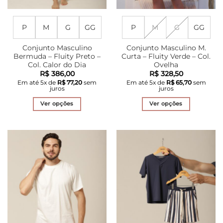
P
M
G
GG
P
M
G
GG
Conjunto Masculino
Conjunto Masculino M.
Bermuda – Fluity Preto –
Curta – Fluity Verde – Col.
Col. Calor do Dia
Ovelha
R$
386,00
R$
328,50
Em até
5
x de
R$
77,20
sem
Em até
5
x de
R$
65,70
sem
juros
juros
Ver opções
Ver opções
Este
Este
produto
produto
tem
tem
várias
várias
variantes.
variantes.
As
As
opções
opções
podem
podem
ser
ser
escolhidas
escolhidas
na
na