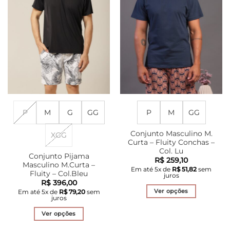
podem
podem
ser
ser
escolhidas
escolhidas
na
na
página
página
do
do
produto
produto
P
M
G
GG
P
M
GG
Conjunto Masculino M.
XGG
Curta – Fluity Conchas –
Col. Lu
Conjunto Pijama
R$
259,10
Masculino M.Curta –
Em até
5
x de
R$
51,82
sem
Fluity – Col.Bleu
juros
R$
396,00
Ver opções
Em até
5
x de
R$
79,20
sem
juros
Este
produto
Ver opções
tem
Este