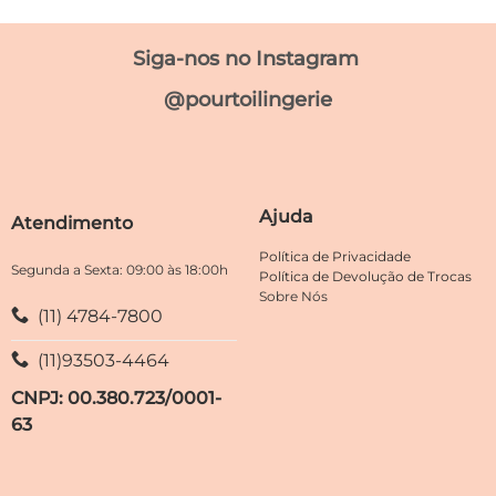
várias
produto
variantes.
tem
Siga-nos no Instagram
As
várias
opções
variantes.
@pourtoilingerie
podem
As
ser
opções
escolhidas
podem
na
ser
página
escolhidas
Ajuda
do
Atendimento
na
produto
página
Política de Privacidade
do
Segunda a Sexta: 09:00 às 18:00h
Política de Devolução de Trocas
produto
Sobre Nós
(11) 4784-7800
(11)93503-4464
CNPJ: 00.380.723/0001-
63