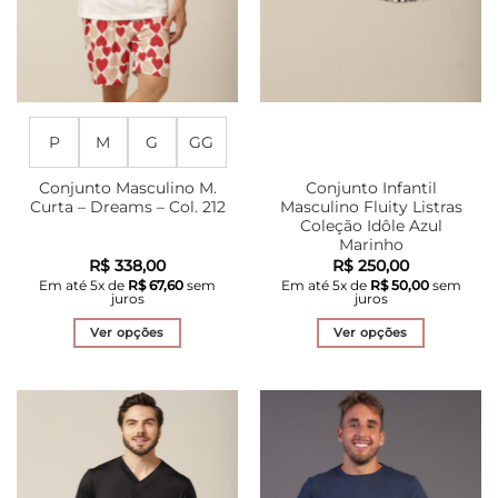
página
página
do
do
produto
produto
P
M
G
GG
Conjunto Masculino M.
Conjunto Infantil
Curta – Dreams – Col. 212
Masculino Fluity Listras
Coleção Idôle Azul
Marinho
R$
338,00
R$
250,00
Em até
5
x de
R$
67,60
sem
Em até
5
x de
R$
50,00
sem
juros
juros
Ver opções
Ver opções
Este
Este
produto
produto
tem
tem
várias
várias
variantes.
variantes.
As
As
opções
opções