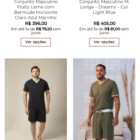
Conjunto Masculino
Conjunto Masculino M.
Fluity Leme com
Longa – Dreams – Col.
Bermuda Horizonte
Light Blue
Claro Azul Marinho
R$
396,00
R$
405,00
Em até
5
x de
R$
79,20
sem
Em até
5
x de
R$
81,00
sem
juros
juros
Ver opções
Ver opções
Este
Este
produto
produto
tem
tem
várias
várias
variantes.
variantes.
As
As
opções
opções
podem
podem
ser
ser
escolhidas
escolhidas
na
na
página
página
do
do
produto
produto