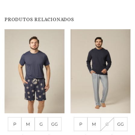
PRODUTOS RELACIONADOS
P
M
G
GG
P
M
G
GG