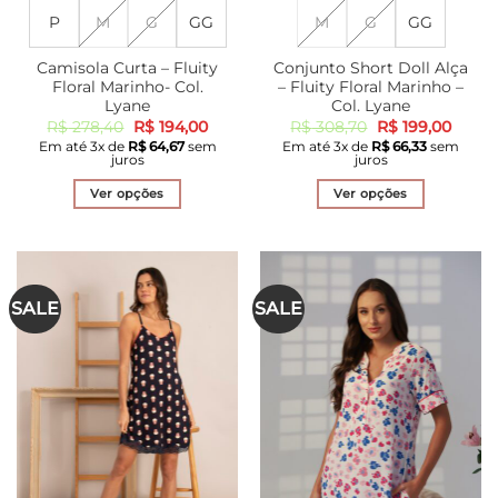
P
M
G
GG
M
G
GG
Camisola Curta – Fluity
Conjunto Short Doll Alça
Floral Marinho- Col.
– Fluity Floral Marinho –
Lyane
Col. Lyane
O
O
O
O
R$
278,40
R$
194,00
R$
308,70
R$
199,00
preço
preço
preço
preço
Em até
3
x de
R$
64,67
sem
Em até
3
x de
R$
66,33
sem
original
atual
original
atual
juros
juros
era:
é:
era:
é:
R$ 278,40.
R$ 194,00.
R$ 308,70.
R$ 199
Ver opções
Ver opções
Este
Este
produto
produto
tem
tem
várias
várias
SALE
SALE
variantes.
variantes.
As
As
opções
opções
podem
podem
ser
ser
escolhidas
escolhidas
na
na
página
página