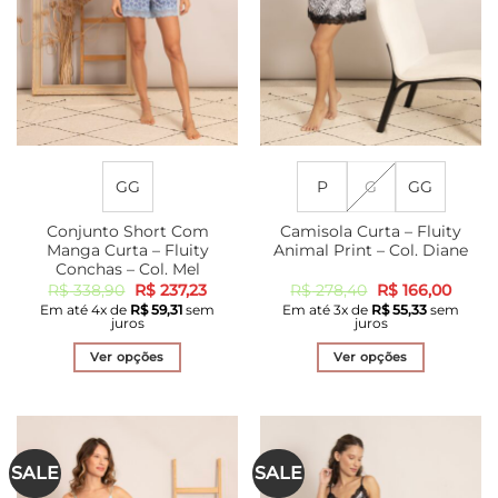
escolhidas
escolhidas
na
na
página
página
do
do
produto
produto
GG
P
G
GG
Conjunto Short Com
Camisola Curta – Fluity
Manga Curta – Fluity
Animal Print – Col. Diane
Conchas – Col. Mel
O
O
O
O
R$
338,90
R$
237,23
R$
278,40
R$
166,00
preço
preço
preço
preço
Em até
4
x de
R$
59,31
sem
Em até
3
x de
R$
55,33
sem
original
atual
original
atual
juros
juros
era:
é:
era:
é:
R$ 338,90.
R$ 237,23.
R$ 278,40.
R$ 166
Ver opções
Ver opções
Este
Este
produto
produto
tem
tem
várias
várias
SALE
SALE
variantes.
variantes.