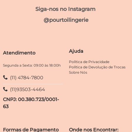
tem
tem
Siga-nos no Instagram
várias
várias
variantes.
variantes.
@pourtoilingerie
As
As
opções
opções
podem
podem
ser
ser
escolhidas
escolhidas
Ajuda
Atendimento
na
na
página
página
Política de Privacidade
do
do
Segunda a Sexta: 09:00 às 18:00h
Política de Devolução de Trocas
produto
produto
Sobre Nós
(11) 4784-7800
(11)93503-4464
CNPJ: 00.380.723/0001-
63
Formas de Pagamento
Onde nos Encontrar: