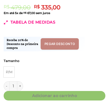
O
O
479,00
335,00
R$
R$
preço
preço
Em até
5
x de
67,00
sem juros
R$
original
atual
TABELA DE MEDIDAS
era:
é:
R$ 479,00.
R$ 335,00.
Receba 10% de
PEGAR DESCONTO
Desconto na primeira
compra
Tamanho
P/M
Robe Curto - Fluity Poá Verde e Off-White - Col. Salvatore q
Adicionar ao carrinho