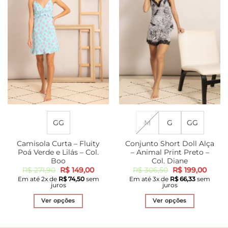
As
As
opções
opções
podem
podem
ser
ser
escolhidas
escolhidas
na
na
página
página
do
do
produto
produto
GG
M
G
GG
Camisola Curta – Fluity
Conjunto Short Doll Alça
Poá Verde e Lilás – Col.
– Animal Print Preto –
Boo
Col. Diane
O
O
O
O
R$
271,90
R$
149,00
R$
306,50
R$
199,00
preço
preço
preço
preço
Em até
2
x de
R$
74,50
sem
Em até
3
x de
R$
66,33
sem
original
atual
original
atual
juros
juros
era:
é:
era:
é:
R$ 271,90.
R$ 149,00.
R$ 306,50.
R$ 199
Ver opções
Ver opções
Este
Este
produto
produto