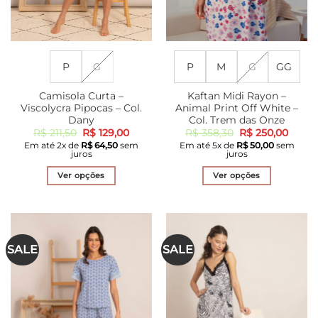
do
do
produto
produto
P
G
P
M
G
GG
Camisola Curta –
Kaftan Midi Rayon –
Viscolycra Pipocas – Col.
Animal Print Off White –
Dany
Col. Trem das Onze
O
O
O
O
R$
211,50
R$
129,00
R$
358,30
R$
250,00
preço
preço
preço
preço
Em até
2
x de
R$
64,50
sem
Em até
5
x de
R$
50,00
sem
original
atual
original
atual
juros
juros
era:
é:
era:
é:
R$ 211,50.
R$ 129,00.
R$ 358,30.
R$ 25
Ver opções
Ver opções
Este
Este
produto
produto
tem
tem
várias
várias
SALE
SALE
variantes.
variantes.
As
As
opções
opções
podem
podem
ser
ser