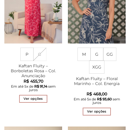
P
G
M
G
GG
Kaftan Fluity –
XGG
Borboletas Rosa – Col.
Anunciação
Kaftan Fluity – Floral
R$
455,70
Marinho – Col. Energia
Em até
5
x de
R$
91,14
sem
juros
R$
468,00
Ver opções
Em até
5
x de
R$
93,60
sem
juros
Este
produto
Ver opções
tem
Este
várias
produto
variantes.