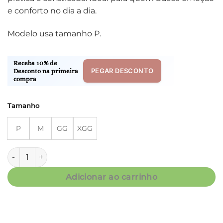
e conforto no dia a dia.
Modelo usa tamanho P.
Receba 10% de
PEGAR DESCONTO
Desconto na primeira
compra
Tamanho
P
M
GG
XGG
Kaftan Midi Fluity - Floral Marinho - Col. Energia quantidade
Adicionar ao carrinho