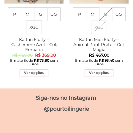
P
M
G
GG
P
M
G
GG
XGG
XGG
Kaftan Fluity –
Kaftan Midi Fluity –
Cashemere Azul – Col.
Animal Print Preto – Col.
Empatia
Magia
O
O
R$
467,00
R$
369,00
R$
467,00
preço
preço
Em até
5
x de
R$
73,80
sem
Em até
5
x de
R$
93,40
sem
original
atual
juros
juros
era:
é:
R$ 467,00.
R$ 369,00.
Ver opções
Ver opções
Este
Este
produto
produto
tem
tem
Siga-nos no Instagram
várias
várias
variantes.
variantes.
@pourtoilingerie
As
As
opções
opções
podem
podem
ser
ser