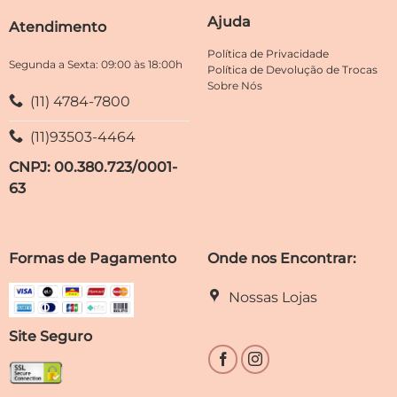
escolhidas
escolhidas
Ajuda
Atendimento
na
na
página
página
Política de Privacidade
do
do
Segunda a Sexta: 09:00 às 18:00h
Política de Devolução de Trocas
produto
produto
Sobre Nós
(11) 4784-7800
(11)93503-4464
CNPJ: 00.380.723/0001-
63
Formas de Pagamento
Onde nos Encontrar:
Nossas Lojas
Site Seguro