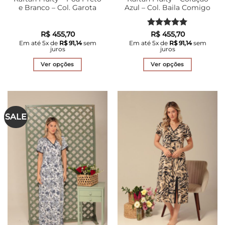
e Branco – Col. Garota
Azul – Col. Baila Comigo
Avaliação
5
R$
455,70
R$
455,70
de 5
Em até
5
x de
R$
91,14
sem
Em até
5
x de
R$
91,14
sem
juros
juros
Ver opções
Ver opções
Este
Este
produto
produto
tem
tem
várias
várias
SALE
variantes.
variantes.
As
As
opções
opções
podem
podem
ser
ser
escolhidas
escolhidas
na
na
página
página
do
do
produto
produto