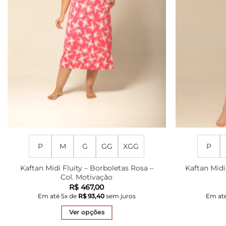
P
M
G
GG
XGG
P
Kaftan Midi Fluity – Borboletas Rosa –
Kaftan Midi
Col. Motivação
R$
467,00
Em até
5
x de
R$
93,40
sem juros
Em at
Ver opções
Este