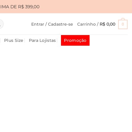
9,00
•
CUPOM PRIMEIRA10 PARA 10% OFF • FRETE 
Entrar / Cadastre-se
Carrinho /
R$
0,00
0
Plus Size
Para Lojistas
Promoção