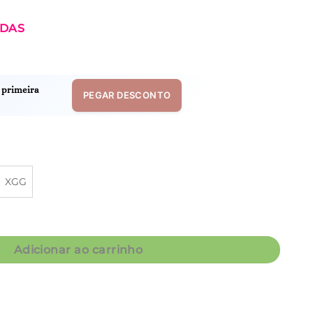
IDAS
 primeira
PEGAR DESCONTO
XGG
queiros - Col. Areia e Alma quantidade
Adicionar ao carrinho