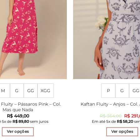
M
G
GG
XGG
P
G
GG
 Fluity – Pássaros Pink – Col.
Kaftan Fluity – Anjos – Col
Mas que Nada
O
R$
449,00
R$
364,00
R$
291,
preço
é
5
x de
R$
89,80
sem juros
Em até
5
x de
R$
58,20
sem
origina
era:
Ver opções
Ver opções
R$ 364,
Este
Este