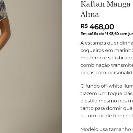
Kaftan Manga –
Alma
468,00
R$
Em até
5
x de
93,60
sem ju
R$
A estampa queridinha
coqueiros em marinho 
moderno e sofisticado.
combinação transmite 
peças com personalid
O fundo off-white ilu
trazem um toque cláss
o estilo mesmo nos m
tanto para dormir qua
ou um dia de home of
Modelo usa tamanho 