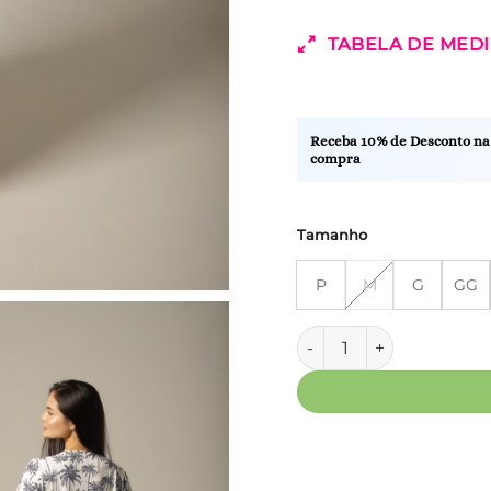
TABELA DE MED
Receba 10% de Desconto na
compra
Tamanho
P
M
G
GG
Kaftan Manga - Fluity Co