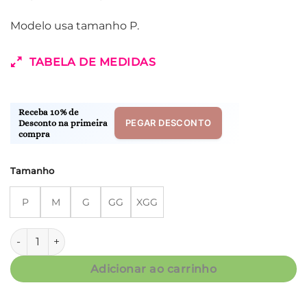
Modelo usa tamanho P.
TABELA DE MEDIDAS
Receba 10% de
PEGAR DESCONTO
Desconto na primeira
compra
Tamanho
P
M
G
GG
XGG
Conjunto Short Doll Alça - Visco Turquesa - Col. Céu Aberto
Adicionar ao carrinho