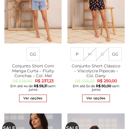
ser
ser
escolhidas
escolhidas
na
na
página
página
do
do
produto
produto
GG
P
M
G
GG
Conjunto Short Com
Conjunto Short Clássico
Manga Curta – Fluity
– Viscolycra Pipocas –
Conchas – Col. Mel
Col. Dany
O
O
O
O
R$
338,90
R$
237,23
R$
358,30
R$
250,00
preço
preço
preço
preço
Em até
4
x de
R$
59,31
sem
Em até
5
x de
R$
50,00
sem
original
atual
original
atual
juros
juros
era:
é:
era:
é:
R$ 338,90.
R$ 237,23.
R$ 358,30.
R$ 25
Ver opções
Ver opções
Este
Este
produto
produto
tem
tem
várias
várias
SALE
SALE
variantes.
variantes.