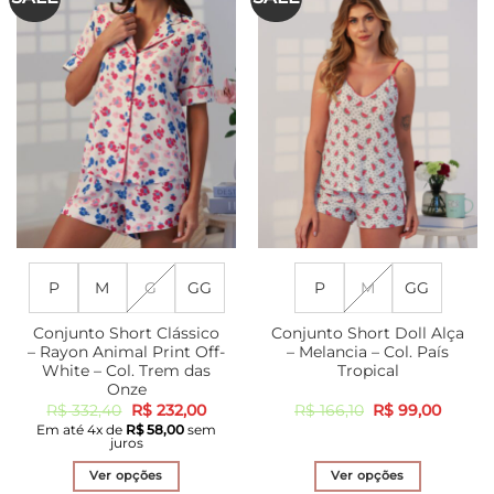
As
As
opções
opções
podem
podem
ser
ser
escolhidas
escolhidas
na
na
página
página
do
do
produto
produto
P
M
G
GG
P
M
GG
Conjunto Short Clássico
Conjunto Short Doll Alça
– Rayon Animal Print Off-
– Melancia – Col. País
White – Col. Trem das
Tropical
Onze
O
O
O
O
R$
332,40
R$
232,00
R$
166,10
R$
99,00
preço
preço
preço
preço
Em até
4
x de
R$
58,00
sem
original
atual
original
atual
juros
era:
é:
era:
é:
R$ 332,40.
R$ 232,00.
R$ 166,10.
R$ 99,
Ver opções
Ver opções