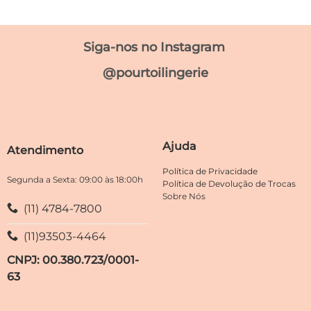
Este
Este
produto
produto
tem
tem
Siga-nos no Instagram
várias
várias
variantes.
variantes.
@pourtoilingerie
As
As
opções
opções
podem
podem
ser
ser
escolhidas
escolhidas
Ajuda
Atendimento
na
na
página
página
Política de Privacidade
do
do
Segunda a Sexta: 09:00 às 18:00h
Política de Devolução de Trocas
produto
produto
Sobre Nós
(11) 4784-7800
(11)93503-4464
CNPJ: 00.380.723/0001-
63