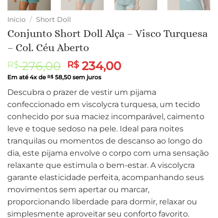
Início
/
Short Doll
Conjunto Short Doll Alça – Visco Turquesa
– Col. Céu Aberto
O
O
276,00
234,00
R$
R$
preço
preço
Em até
4
x de
58,50
sem juros
R$
original
atual
Descubra o prazer de vestir um pijama
era:
é:
confeccionado em viscolycra turquesa, um tecido
R$ 276,00.
R$ 234,00.
conhecido por sua maciez incomparável, caimento
leve e toque sedoso na pele. Ideal para noites
tranquilas ou momentos de descanso ao longo do
dia, este pijama envolve o corpo com uma sensação
relaxante que estimula o bem-estar. A viscolycra
garante elasticidade perfeita, acompanhando seus
movimentos sem apertar ou marcar,
proporcionando liberdade para dormir, relaxar ou
simplesmente aproveitar seu conforto favorito.