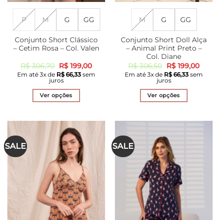
P
M
G
GG
M
G
GG
Conjunto Short Clássico
Conjunto Short Doll Alça
– Cetim Rosa – Col. Valen
– Animal Print Preto –
Col. Diane
O
O
O
O
R$
306,70
R$
199,00
R$
306,50
R$
199,00
preço
preço
preço
preço
Em até
3
x de
R$
66,33
sem
Em até
3
x de
R$
66,33
sem
original
atual
original
atual
juros
juros
era:
é:
era:
é:
R$ 306,70.
R$ 199,00.
R$ 306,50.
R$ 199
Ver opções
Ver opções
Este
Este
produto
produto
tem
tem
várias
várias
SALE
SALE
variantes.
variantes.
As
As
opções
opções
podem
podem
ser
ser
escolhidas
escolhidas
na
na
página
página