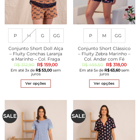
do
do
produto
produto
P
M
G
GG
P
M
GG
Conjunto Short Doll Alça
Conjunto Short Clássico
– Fluity Conchas Laranja
– Fluity Zebra Marinho –
e Marinho – Col. Fraga
Col. Andar com Fé
O
O
O
O
R$
312,90
R$
159,00
R$
455,50
R$
318,00
preço
preço
preço
preço
Em até
3
x de
R$
53,00
sem
Em até
5
x de
R$
63,60
sem
original
atual
original
atual
juros
juros
era:
é:
era:
é:
R$ 312,90.
R$ 159,00.
R$ 455,50.
R$ 318
Ver opções
Ver opções
Este
Este
produto
produto
tem
tem
várias
várias
SALE
SALE
variantes.
variantes.
As
As
opções
opções
podem
podem