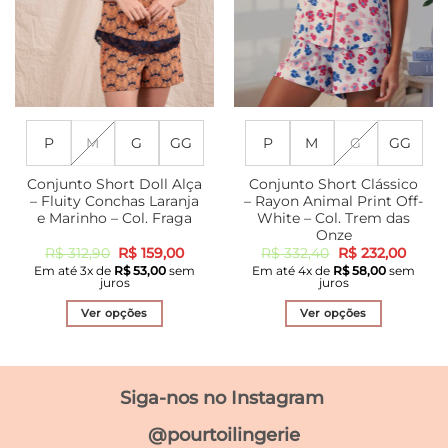
do
na
produto
página
do
produto
P
M
G
GG
P
M
G
GG
Conjunto Short Doll Alça
Conjunto Short Clássico
– Fluity Conchas Laranja
– Rayon Animal Print Off-
e Marinho – Col. Fraga
White – Col. Trem das
Onze
O
O
O
O
R$
312,90
R$
159,00
R$
332,40
R$
232,00
preço
preço
preço
preço
Em até
3
x de
R$
53,00
sem
Em até
4
x de
R$
58,00
sem
original
atual
original
atual
juros
juros
era:
é:
era:
é:
R$ 312,90.
R$ 159,00.
R$ 332,40.
R$ 232
Ver opções
Ver opções
Este
Este
produto
produto
tem
tem
Siga-nos no Instagram
várias
várias
variantes.
variantes.
@pourtoilingerie
As
As