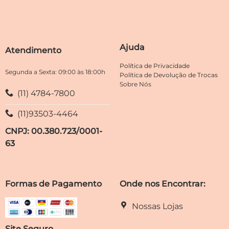
opções
opções
podem
podem
ser
ser
escolhidas
escolhidas
Ajuda
Atendimento
na
na
página
página
Política de Privacidade
do
do
Segunda a Sexta: 09:00 às 18:00h
Política de Devolução de Trocas
produto
produto
Sobre Nós
(11) 4784-7800
(11)93503-4464
CNPJ: 00.380.723/0001-
63
Formas de Pagamento
Onde nos Encontrar:
Nossas Lojas
Site Seguro