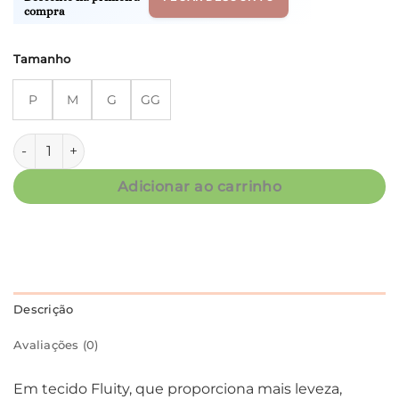
compra
Tamanho
P
M
G
GG
Conjunto Short Doll Alça - Fluity Floral Bordô - Col. Amado 
Adicionar ao carrinho
Descrição
Avaliações (0)
Em tecido Fluity, que proporciona mais leveza,