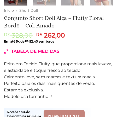
Início
/
Short Doll
Conjunto Short Doll Alça – Fluity Floral
Bordô – Col. Amado
O
O
328,00
262,00
R$
R$
preço
preço
Em até
5
x de
52,40
sem juros
R$
original
atual
TABELA DE MEDIDAS
era:
é:
R$ 328,00.
R$ 262,00.
Feito em Tecido Fluity, que proporciona mais leveza,
elasticidade e toque fresco ao tecido.
Caimento leve, sem marcas e textura macia.
Perfeito para os dias mais quentes de verão.
Estampa exclusiva.
Modelo usa tamanho P
Receba 10% de
PEGAR DESCONTO
Desconto na primeira