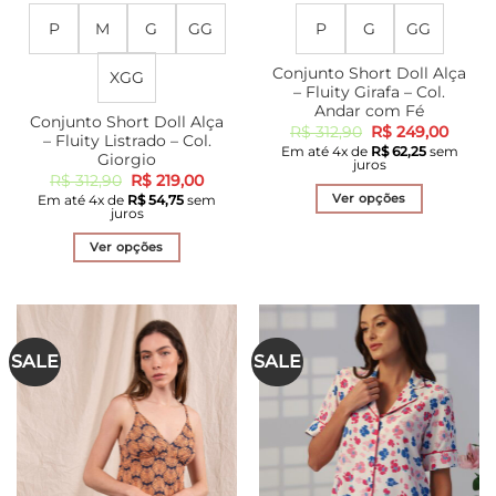
P
M
G
GG
P
G
GG
Conjunto Short Doll Alça
XGG
– Fluity Girafa – Col.
Andar com Fé
Conjunto Short Doll Alça
O
O
R$
312,90
R$
249,00
– Fluity Listrado – Col.
preço
preço
Em até
4
x de
R$
62,25
sem
original
atual
Giorgio
juros
era:
é:
O
O
R$
312,90
R$
219,00
R$ 312,90.
R$ 249
preço
preço
Ver opções
Em até
4
x de
R$
54,75
sem
original
atual
juros
era:
é:
Este
R$ 312,90.
R$ 219,00.
produto
Ver opções
tem
Este
várias
produto
variantes.
tem
As
várias
SALE
SALE
opções
variantes.
podem
As
ser
opções
escolhidas
podem
na
ser
página
escolhidas