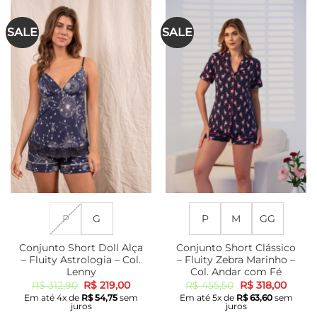
SALE
SALE
P
G
P
M
GG
Conjunto Short Doll Alça
Conjunto Short Clássico
– Fluity Astrologia – Col.
– Fluity Zebra Marinho –
Lenny
Col. Andar com Fé
O
O
O
O
R$
312,90
R$
219,00
R$
455,50
R$
318,00
preço
preço
preço
preço
Em até
4
x de
R$
54,75
sem
Em até
5
x de
R$
63,60
sem
original
atual
original
atual
juros
juros
era:
é:
era:
é: