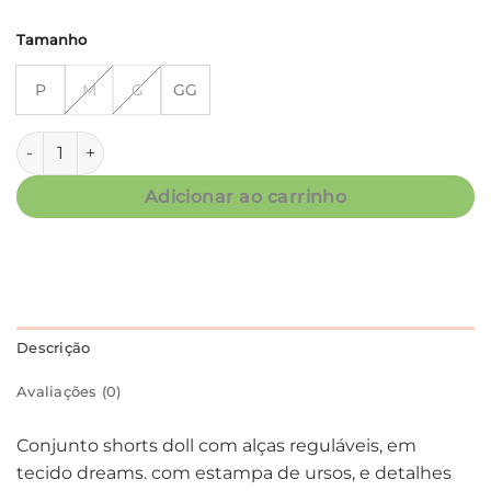
Tamanho
P
M
G
GG
Conjunto Short Doll Alça - Dreams Urso - Col. Carinhoso qu
Adicionar ao carrinho
Descrição
Avaliações (0)
Conjunto shorts doll com alças reguláveis, em
tecido dreams. com estampa de ursos, e detalhes