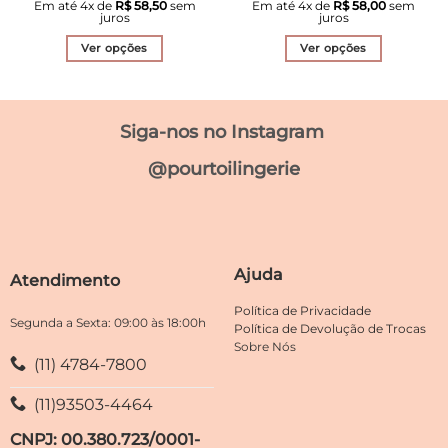
Em até
4
x de
R$
58,50
sem
Em até
4
x de
R$
58,00
sem
original
atual
original
atual
juros
juros
era:
é:
era:
é:
R$ 390,70.
R$ 234,00.
R$ 332,40.
R$ 232
Ver opções
Ver opções
Este
Este
produto
produto
tem
tem
Siga-nos no Instagram
várias
várias
variantes.
variantes.
@pourtoilingerie
As
As
opções
opções
podem
podem
ser
ser
escolhidas
escolhidas
Ajuda
Atendimento
na
na
página
página
Política de Privacidade
do
do
Segunda a Sexta: 09:00 às 18:00h
Política de Devolução de Trocas
produto
produto
Sobre Nós
(11) 4784-7800
(11)93503-4464
CNPJ: 00.380.723/0001-