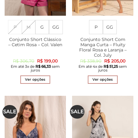
P
M
G
GG
P
GG
Conjunto Short Clássico
Conjunto Short Com
– Cetim Rosa – Col. Valen
Manga Curta – Fluity
Floral Rosa e Laranja –
Col. July
O
O
O
O
R$
306,70
R$
199,00
R$
338,90
R$
205,00
preço
preço
preço
preço
Em até
3
x de
R$
66,33
sem
Em até
4
x de
R$
51,25
sem
original
atual
original
atual
juros
juros
era:
é:
era:
é:
R$ 306,70.
R$ 199,00.
R$ 338,90.
R$ 20
Ver opções
Ver opções
Este
Este
produto
produto
tem
tem
várias
várias
SALE
SALE
variantes.
variantes.
As
As
opções
opções
podem
podem