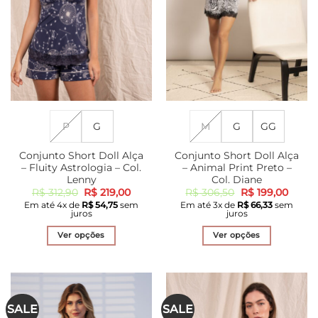
ser
ser
escolhidas
escolhidas
na
na
página
página
do
do
produto
produto
P
G
M
G
GG
Conjunto Short Doll Alça
Conjunto Short Doll Alça
– Fluity Astrologia – Col.
– Animal Print Preto –
Lenny
Col. Diane
O
O
O
O
R$
312,90
R$
219,00
R$
306,50
R$
199,00
preço
preço
preço
preço
Em até
4
x de
R$
54,75
sem
Em até
3
x de
R$
66,33
sem
original
atual
original
atual
juros
juros
era:
é:
era:
é:
R$ 312,90.
R$ 219,00.
R$ 306,50.
R$ 199
Ver opções
Ver opções
Este
Este
produto
produto
tem
tem
várias
várias
SALE
SALE
variantes.
variantes.