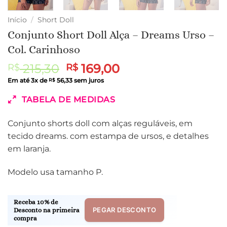
Início
/
Short Doll
Conjunto Short Doll Alça – Dreams Urso –
Col. Carinhoso
O
O
215,30
169,00
R$
R$
preço
preço
Em até
3
x de
56,33
sem juros
R$
original
atual
TABELA DE MEDIDAS
era:
é:
R$ 215,30.
R$ 169,00.
Conjunto shorts doll com alças reguláveis, em
tecido dreams. com estampa de ursos, e detalhes
em laranja.
Modelo usa tamanho P.
Receba 10% de
PEGAR DESCONTO
Desconto na primeira
compra