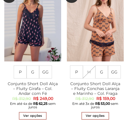
As
As
opções
opções
podem
podem
ser
ser
escolhidas
escolhidas
na
na
página
página
do
do
produto
produto
P
G
GG
P
M
G
GG
Conjunto Short Doll Alça
Conjunto Short Doll Alça
– Fluity Girafa – Col.
– Fluity Conchas Laranja
Andar com Fé
e Marinho – Col. Fraga
O
O
O
O
R$
312,90
R$
249,00
R$
312,90
R$
159,00
preço
preço
preço
preço
Em até
4
x de
R$
62,25
sem
Em até
3
x de
R$
53,00
sem
original
atual
original
atual
juros
juros
era:
é:
era:
é:
R$ 312,90.
R$ 249,00.
R$ 312,90.
R$ 159
Ver opções
Ver opções
Este
Este