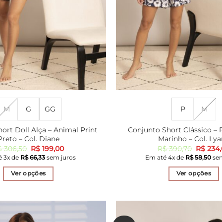
M
G
GG
P
M
ort Doll Alça – Animal Print
Conjunto Short Clássico – F
Preto – Col. Diane
Marinho – Col. Ly
O
O
O
$
306,50
R$
199,00
R$
390,70
R$
234,
preço
preço
preço
é
3
x de
R$
66,33
sem juros
Em até
4
x de
R$
58,50
sem
original
atual
original
era:
é:
era:
Ver opções
Ver opções
R$ 306,50.
R$ 199,00.
R$ 390,
Este
Este
produto
produto
tem
tem
várias
várias