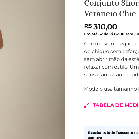
Conjunto Short
Veraneio Chic
310,00
R$
Em até
5
x de
62,00
sem ju
R$
Com design elegante e
de chique sem esforç
sem abrir mão da estét
relaxar com estilo. Um
sensação de autocuida
Modelo usa tamanho 
TABELA DE MED
Receba 10% de Desconto na
compra