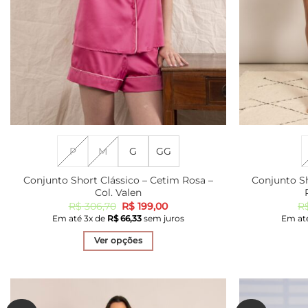
P
M
G
GG
Conjunto Short Clássico – Cetim Rosa –
Conjunto Sh
Col. Valen
O
O
R$
306,70
R$
199,00
R
preço
preço
Em até
3
x de
R$
66,33
sem juros
Em at
original
atual
era:
é:
Ver opções
R$ 306,70.
R$ 199,00.
Este
produto
tem
várias