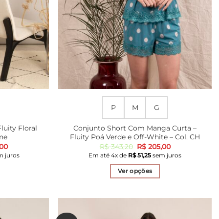
P
M
G
luity Floral
Conjunto Short Com Manga Curta –
ane
Fluity Poá Verde e Off-White – Col. CH
O
O
O
00
R$
343,20
R$
205,00
preço
preço
preço
 juros
Em até
4
x de
R$
51,25
sem juros
atual
original
atual
é:
era:
é:
Ver opções
70.
R$ 234,00.
R$ 343,20.
R$ 205,00.
Este
produto
tem
várias