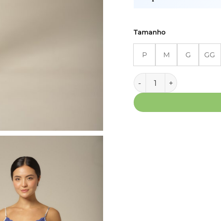
Tamanho
P
M
G
GG
Conjunto Short Doll Alça