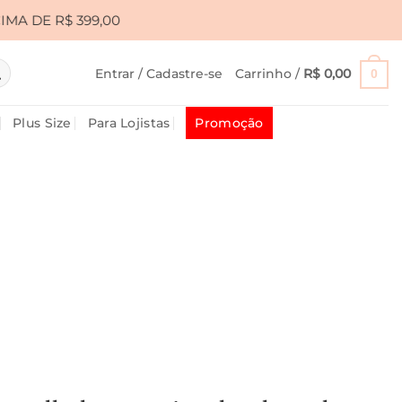
,00
•
CUPOM PRIMEIRA10 PARA 10% OFF • FRETE G
Entrar / Cadastre-se
Carrinho /
R$
0,00
0
Plus Size
Para Lojistas
Promoção