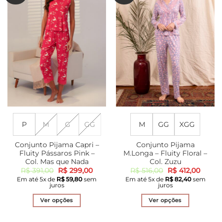
podem
As
ser
opções
escolhidas
podem
na
ser
página
escolhidas
do
na
produto
página
do
produto
P
M
G
GG
M
GG
XGG
Conjunto Pijama Capri –
Conjunto Pijama
Fluity Pássaros Pink –
M.Longa – Fluity Floral –
Col. Mas que Nada
Col. Zuzu
O
O
O
O
R$
391,00
R$
299,00
R$
516,00
R$
412,00
preço
preço
preço
preço
Em até
5
x de
R$
59,80
sem
Em até
5
x de
R$
82,40
sem
original
atual
original
atual
juros
juros
era:
é:
era:
é:
R$ 391,00.
R$ 299,00.
R$ 516,00.
R$ 412
Ver opções
Ver opções
Este
Este