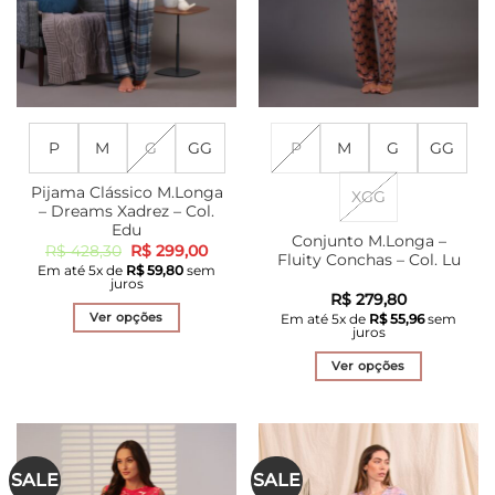
página
página
do
do
produto
produto
P
M
G
GG
P
M
G
GG
Pijama Clássico M.Longa
XGG
– Dreams Xadrez – Col.
Edu
Conjunto M.Longa –
O
O
R$
428,30
R$
299,00
Fluity Conchas – Col. Lu
preço
preço
Em até
5
x de
R$
59,80
sem
original
atual
juros
era:
é:
R$
279,80
R$ 428,30.
R$ 299,00.
Ver opções
Em até
5
x de
R$
55,96
sem
juros
Este
produto
Ver opções
tem
Este
várias
produto
variantes.
tem
As
várias
SALE
SALE
opções
variantes.