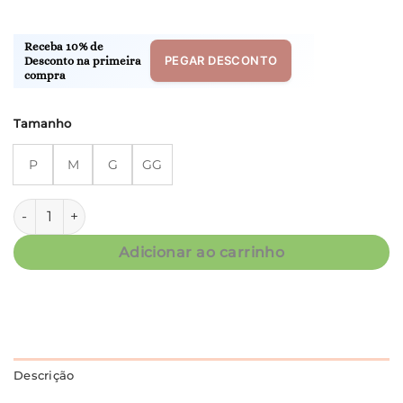
Receba 10% de
PEGAR DESCONTO
Desconto na primeira
compra
Tamanho
P
M
G
GG
Conjunto Pijama M.Longa - Viscolycra - Col. Very Good quan
Adicionar ao carrinho
Descrição