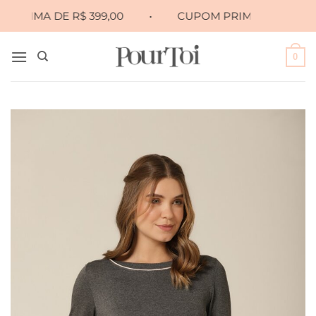
Skip
IMA DE R$ 399,00
•
CUPOM PRIMEIRA10 PARA 10% 
to
content
0