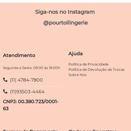
produto
produto
tem
tem
Siga-nos no Instagram
várias
várias
variantes.
variantes.
@pourtoilingerie
As
As
opções
opções
podem
podem
ser
ser
escolhidas
escolhidas
Ajuda
Atendimento
na
na
página
página
Política de Privacidade
do
do
Segunda a Sexta: 09:00 às 18:00h
Política de Devolução de Trocas
produto
produto
Sobre Nós
(11) 4784-7800
(11)93503-4464
CNPJ: 00.380.723/0001-
63