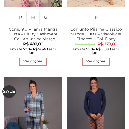
P
M
G
P
Conjunto Pijama Manga
Conjunto Pijama Clássico
Curta – Fluity Cashmere
Manga Curta – Viscolycra
– Col. Águas de Março
Pipocas – Col. Dany
O
O
R$
482,00
R$
399,40
R$
279,00
preço
preço
Em até
5
x de
R$
96,40
sem
Em até
5
x de
R$
55,80
sem
original
atual
juros
juros
era:
é:
R$ 399,40.
R$ 27
Ver opções
Ver opções
Este
Este
produto
produto
tem
tem
várias
várias
SALE
variantes.
variantes.
As
As
opções
opções
podem
podem
ser
ser
escolhidas
escolhidas
na
na