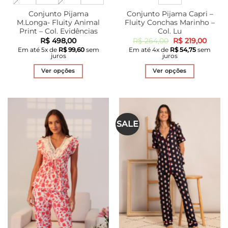
Conjunto Pijama
Conjunto Pijama Capri –
M.Longa- Fluity Animal
Fluity Conchas Marinho –
Print – Col. Evidências
Col. Lu
O
O
R$
498,00
R$
264,00
R$
219,00
preço
preço
Em até
5
x de
R$
99,60
sem
Em até
4
x de
R$
54,75
sem
original
atual
juros
juros
era:
é:
R$ 264,00.
R$ 219
Ver opções
Ver opções
Este
Este
produto
produto
tem
tem
várias
várias
SALE
variantes.
variantes.
As
As
opções
opções
podem
podem
ser
ser
escolhidas
escolhidas
na
na
página
página
do
do
produto
produto