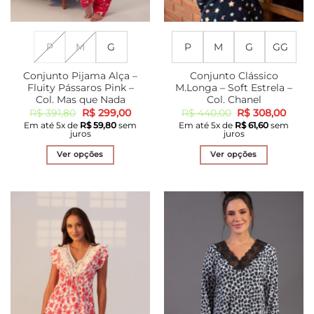
P
M
G
P
M
G
GG
Conjunto Pijama Alça –
Conjunto Clássico
Fluity Pássaros Pink –
M.Longa – Soft Estrela –
Col. Mas que Nada
Col. Chanel
O
O
O
O
R$
391,80
R$
299,00
R$
440,00
R$
308,00
preço
preço
preço
preço
Em até
5
x de
R$
59,80
sem
Em até
5
x de
R$
61,60
sem
original
atual
original
atual
juros
juros
era:
é:
era:
é:
R$ 391,80.
R$ 299,00.
R$ 440,00.
R$ 30
Ver opções
Ver opções
Este
Este
produto
produto
tem
tem
várias
várias
variantes.
variantes.
As
As
opções
opções
podem
podem
ser
ser
escolhidas
escolhidas