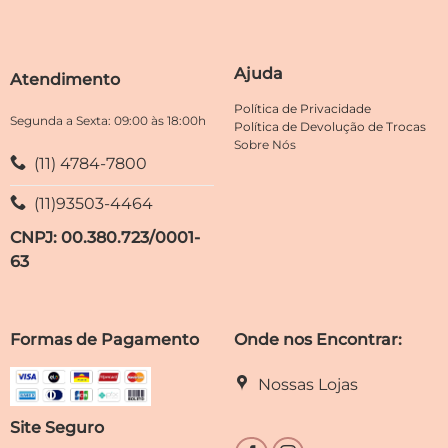
podem
podem
ser
ser
escolhidas
escolhidas
Ajuda
Atendimento
na
na
página
página
Política de Privacidade
do
do
Segunda a Sexta: 09:00 às 18:00h
Política de Devolução de Trocas
produto
produto
Sobre Nós
(11) 4784-7800
(11)93503-4464
CNPJ: 00.380.723/0001-
63
Formas de Pagamento
Onde nos Encontrar:
Nossas Lojas
Site Seguro