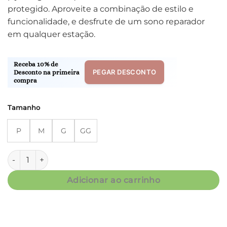
protegido. Aproveite a combinação de estilo e
funcionalidade, e desfrute de um sono reparador
em qualquer estação.
Receba 10% de
PEGAR DESCONTO
Desconto na primeira
compra
Tamanho
P
M
G
GG
Conjunto Clássico M.Longa - Soft Coração - Col. Beleza quan
Adicionar ao carrinho