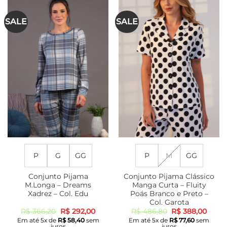
SALE
SALE
P
G
GG
P
M
GG
Conjunto Pijama
Conjunto Pijama Clássico
M.Longa – Dreams
Manga Curta – Fluity
Xadrez – Col. Edu
Poás Branco e Preto –
Col. Garota
O
O
O
O
R$
366,20
R$
292,00
R$
486,80
R$
388,00
preço
preço
preço
preço
Em até
5
x de
R$
58,40
sem
Em até
5
x de
R$
77,60
sem
original
atual
original
atual
juros
juros