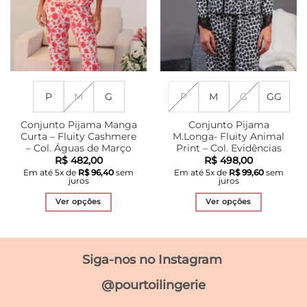
na
na
página
página
do
do
produto
produto
P
M
G
P
M
G
GG
Conjunto Pijama Manga
Conjunto Pijama
Curta – Fluity Cashmere
M.Longa- Fluity Animal
– Col. Águas de Março
Print – Col. Evidências
R$
482,00
R$
498,00
Em até
5
x de
R$
96,40
sem
Em até
5
x de
R$
99,60
sem
juros
juros
Ver opções
Ver opções
Este
Este
produto
produto
tem
tem
Siga-nos no Instagram
várias
várias
variantes.
variantes.
@pourtoilingerie
As
As
opções
opções