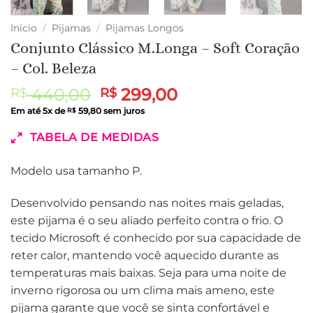
Início
/
Pijamas
/
Pijamas Longos
Conjunto Clássico M.Longa – Soft Coração
– Col. Beleza
O
O
440,00
299,00
R$
R$
preço
preço
Em até
5
x de
59,80
sem juros
R$
original
atual
TABELA DE MEDIDAS
era:
é:
R$ 440,00.
R$ 299,00.
Modelo usa tamanho P.
Desenvolvido pensando nas noites mais geladas,
este pijama é o seu aliado perfeito contra o frio. O
tecido Microsoft é conhecido por sua capacidade de
reter calor, mantendo você aquecido durante as
temperaturas mais baixas. Seja para uma noite de
inverno rigorosa ou um clima mais ameno, este
pijama garante que você se sinta confortável e