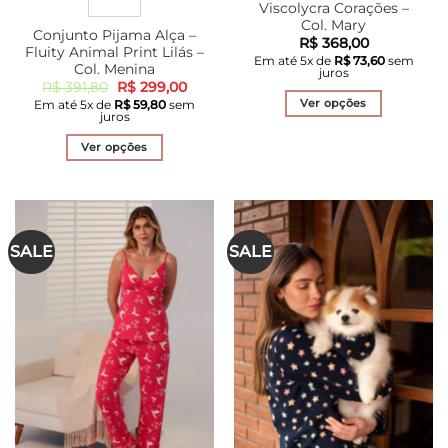
Viscolycra Corações –
Col. Mary
Conjunto Pijama Alça –
R$
368,00
Fluity Animal Print Lilás –
Em até
5
x de
R$
73,60
sem
Col. Menina
juros
O
O
R$
391,80
R$
299,00
preço
preço
Ver opções
Em até
5
x de
R$
59,80
sem
original
atual
juros
era:
é:
Este
R$ 391,80.
R$ 299,00.
produto
Ver opções
tem
Este
várias
produto
variantes.
tem
As
várias
SALE
SALE
opções
variantes.
podem
As
ser
opções
escolhidas
podem
na
ser
página
escolhidas
do
na
produto
página
do
produto