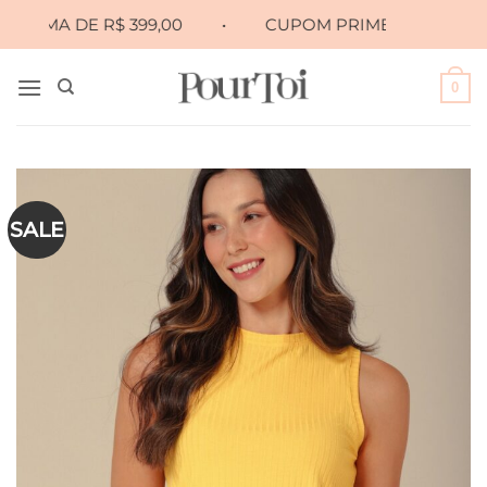
Skip
A DE R$ 399,00
•
CUPOM PRIMEIRA10 PARA 10% OF
to
content
0
SALE