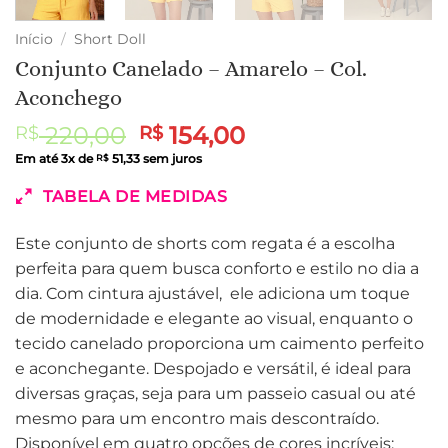
Início
/
Short Doll
Conjunto Canelado – Amarelo – Col.
Aconchego
O
O
220,00
154,00
R$
R$
preço
preço
Em até
3
x de
51,33
sem juros
R$
original
atual
TABELA DE MEDIDAS
era:
é:
R$ 220,00.
R$ 154,00.
Este conjunto de shorts com regata é a escolha
perfeita para quem busca conforto e estilo no dia a
dia. Com cintura ajustável, ele adiciona um toque
de modernidade e elegante ao visual, enquanto o
tecido canelado proporciona um caimento perfeito
e aconchegante. Despojado e versátil, é ideal para
diversas graças, seja para um passeio casual ou até
mesmo para um encontro mais descontraído.
Disponível em quatro opções de cores incríveis: