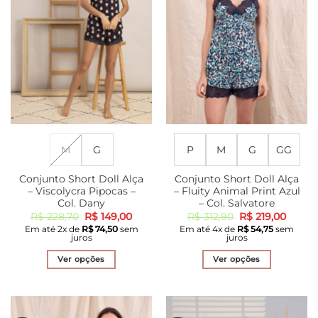
escolhidas
podem
na
ser
página
escolhidas
do
na
produto
página
do
produto
M
G
P
M
G
GG
Conjunto Short Doll Alça
Conjunto Short Doll Alça
– Viscolycra Pipocas –
– Fluity Animal Print Azul
Col. Dany
– Col. Salvatore
O
O
O
O
R$
228,70
R$
149,00
R$
312,90
R$
219,00
preço
preço
preço
preço
Em até
2
x de
R$
74,50
sem
Em até
4
x de
R$
54,75
sem
original
atual
original
atual
juros
juros
era:
é:
era:
é:
R$ 228,70.
R$ 149,00.
R$ 312,90.
R$ 219
Ver opções
Ver opções
Este
Este
produto
produto
tem
tem