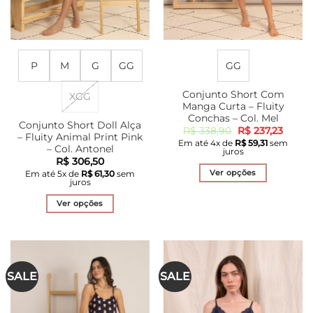
P
M
G
GG
GG
Conjunto Short Com
XGG
Manga Curta – Fluity
Conchas – Col. Mel
Conjunto Short Doll Alça
O
O
R$
338,90
R$
237,23
– Fluity Animal Print Pink
preço
preço
Em até
4
x de
R$
59,31
sem
original
atual
– Col. Antonel
juros
era:
é:
R$
306,50
R$ 338,90.
R$ 237
Ver opções
Em até
5
x de
R$
61,30
sem
juros
Este
produto
Ver opções
tem
Este
várias
produto
variantes.
tem
As
várias
SALE
SALE
opções
variantes.
podem
As
ser
opções