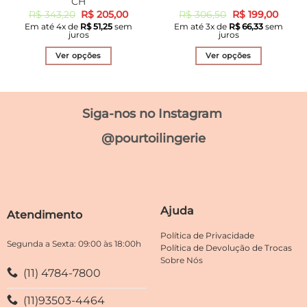
CH
O
O
O
O
R$
343,20
R$
205,00
R$
306,50
R$
199,00
preço
preço
preço
preço
Em até
4
x de
R$
51,25
sem
Em até
3
x de
R$
66,33
sem
original
atual
original
atual
juros
juros
era:
é:
era:
é:
R$ 343,20.
R$ 205,00.
R$ 306,50.
R$ 199
Ver opções
Ver opções
Este
Este
produto
produto
tem
tem
Siga-nos no Instagram
várias
várias
variantes.
variantes.
@pourtoilingerie
As
As
opções
opções
podem
podem
ser
ser
escolhidas
escolhidas
Ajuda
Atendimento
na
na
página
página
Política de Privacidade
do
do
Segunda a Sexta: 09:00 às 18:00h
Política de Devolução de Trocas
produto
produto
Sobre Nós
(11) 4784-7800
(11)93503-4464