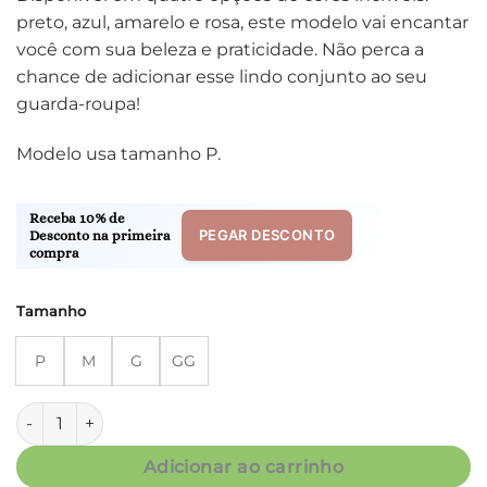
preto, azul, amarelo e rosa, este modelo vai encantar
você com sua beleza e praticidade. Não perca a
chance de adicionar esse lindo conjunto ao seu
guarda-roupa!
Modelo usa tamanho P.
Receba 10% de
PEGAR DESCONTO
Desconto na primeira
compra
Tamanho
P
M
G
GG
Conjunto Canelado - Amarelo - Col. Aconchego quantidade
Adicionar ao carrinho