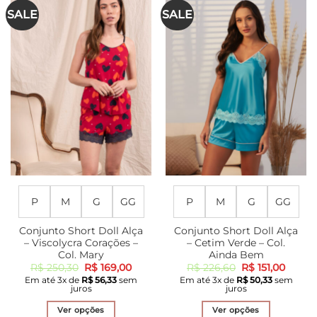
várias
várias
SALE
SALE
variantes.
variantes.
As
As
opções
opções
podem
podem
ser
ser
escolhidas
escolhidas
na
na
página
página
do
do
produto
produto
P
M
G
GG
P
M
G
GG
Conjunto Short Doll Alça
Conjunto Short Doll Alça
– Viscolycra Corações –
– Cetim Verde – Col.
Col. Mary
Ainda Bem
O
O
O
O
R$
250,30
R$
169,00
R$
226,60
R$
151,00
preço
preço
preço
preço
Em até
3
x de
R$
56,33
sem
Em até
3
x de
R$
50,33
sem
original
atual
original
atual
juros
juros
era:
é:
era:
é:
R$ 250,30.
R$ 169,00.
R$ 226,60.
R$ 151,
Ver opções
Ver opções