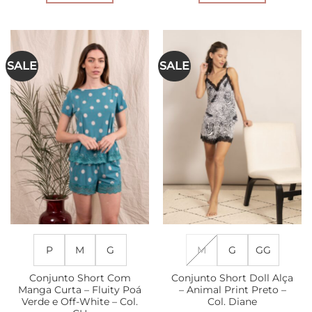
Este
Este
produto
produto
tem
tem
várias
várias
SALE
SALE
variantes.
variantes.
As
As
opções
opções
podem
podem
ser
ser
escolhidas
escolhidas
na
na
página
página
do
do
produto
produto
P
M
G
M
G
GG
Conjunto Short Com
Conjunto Short Doll Alça
Manga Curta – Fluity Poá
– Animal Print Preto –
Verde e Off-White – Col.
Col. Diane