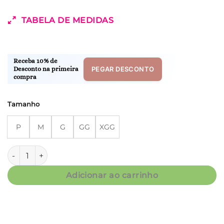
TABELA DE MEDIDAS
Receba 10% de
PEGAR DESCONTO
Desconto na primeira
compra
Tamanho
P
M
G
GG
XGG
Bata M.Longa - Fluity Animal Print - Col.Candy quantidade
Adicionar ao carrinho