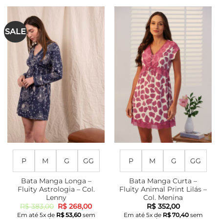
produto
produto
tem
tem
várias
várias
SALE
variantes.
variantes.
As
As
opções
opções
podem
podem
ser
ser
escolhidas
escolhidas
na
na
página
página
do
do
produto
produto
P
M
G
GG
P
M
G
GG
Bata Manga Longa –
Bata Manga Curta –
Fluity Astrologia – Col.
Fluity Animal Print Lilás –
Lenny
Col. Menina
O
O
R$
383,00
R$
268,00
R$
352,00
preço
preço
Em até
5
x de
R$
53,60
sem
Em até
5
x de
R$
70,40
sem
original
atual