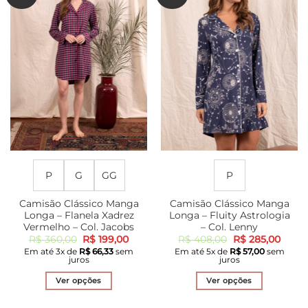
P
G
GG
P
Camisão Clássico Manga
Camisão Clássico Manga
Longa – Flanela Xadrez
Longa – Fluity Astrologia
Vermelho – Col. Jacobs
– Col. Lenny
O
O
O
O
R$
360,00
R$
199,00
R$
408,00
R$
285,00
preço
preço
preço
preço
Em até
3
x de
R$
66,33
sem
Em até
5
x de
R$
57,00
sem
original
atual
original
atual
juros
juros
era:
é:
era:
é:
R$ 360,00.
R$ 199,00.
R$ 408,00.
R$ 28
Ver opções
Ver opções
Este
Este