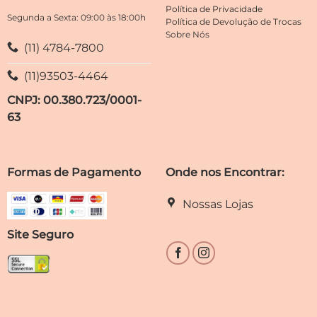
página
página
Política de Privacidade
do
do
Segunda a Sexta: 09:00 às 18:00h
Política de Devolução de Trocas
produto
produto
Sobre Nós
(11) 4784-7800
(11)93503-4464
CNPJ: 00.380.723/0001-
63
Formas de Pagamento
Onde nos Encontrar:
Nossas Lojas
Site Seguro