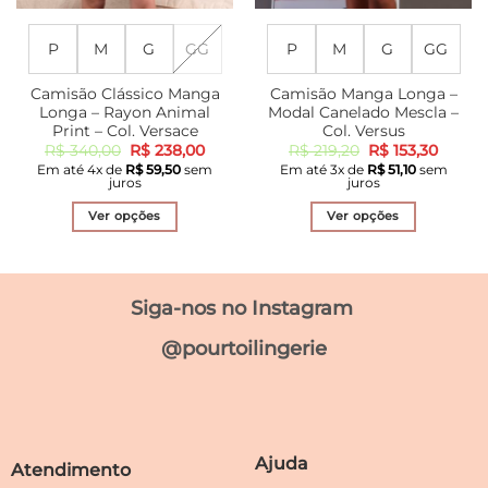
P
M
G
GG
P
M
G
GG
Camisão Clássico Manga
Camisão Manga Longa –
Longa – Rayon Animal
Modal Canelado Mescla –
Print – Col. Versace
Col. Versus
O
O
O
O
R$
340,00
R$
238,00
R$
219,20
R$
153,30
preço
preço
preço
preço
Em até
4
x de
R$
59,50
sem
Em até
3
x de
R$
51,10
sem
original
atual
original
atual
juros
juros
era:
é:
era:
é:
R$ 340,00.
R$ 238,00.
R$ 219,20.
R$ 153,
Ver opções
Ver opções
Este
Este
produto
produto
tem
tem
Siga-nos no Instagram
várias
várias
variantes.
variantes.
@pourtoilingerie
As
As
opções
opções
podem
podem
ser
ser
escolhidas
escolhidas
Ajuda
Atendimento
na
na