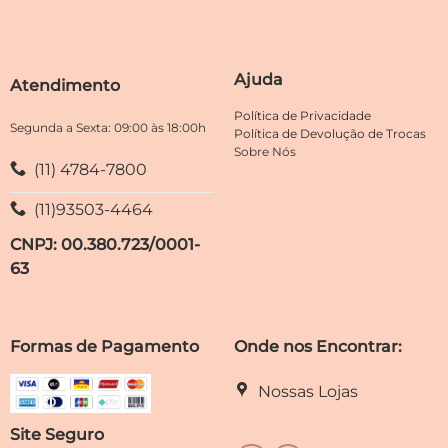
opções
escolhidas
podem
na
ser
página
escolhidas
Ajuda
do
Atendimento
na
produto
página
Política de Privacidade
do
Segunda a Sexta: 09:00 às 18:00h
Política de Devolução de Trocas
produto
Sobre Nós
(11) 4784-7800
(11)93503-4464
CNPJ: 00.380.723/0001-
63
Formas de Pagamento
Onde nos Encontrar:
Nossas Lojas
Site Seguro