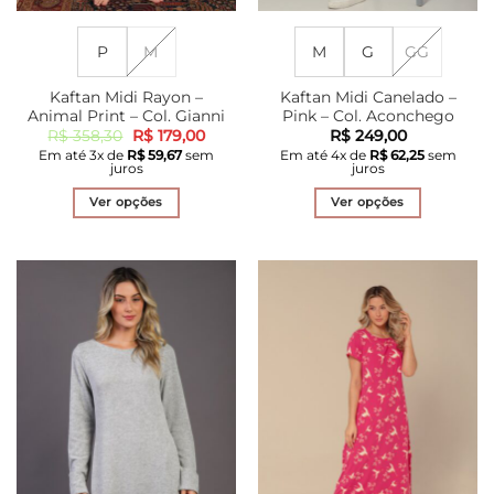
P
M
M
G
GG
Kaftan Midi Rayon –
Kaftan Midi Canelado –
Animal Print – Col. Gianni
Pink – Col. Aconchego
O
O
R$
358,30
R$
179,00
R$
249,00
preço
preço
Em até
3
x de
R$
59,67
sem
Em até
4
x de
R$
62,25
sem
original
atual
juros
juros
era:
é:
R$ 358,30.
R$ 179,00.
Ver opções
Ver opções
Este
Este
produto
produto
tem
tem
várias
várias
variantes.
variantes.
As
As
opções
opções
podem
podem
ser
ser
escolhidas
escolhidas
na
na
página
página