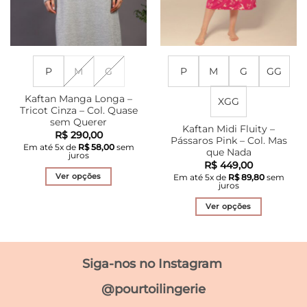
do
do
produto
produto
P
M
G
P
M
G
GG
Kaftan Manga Longa –
XGG
Tricot Cinza – Col. Quase
sem Querer
Kaftan Midi Fluity –
R$
290,00
Pássaros Pink – Col. Mas
Em até
5
x de
R$
58,00
sem
que Nada
juros
R$
449,00
Ver opções
Em até
5
x de
R$
89,80
sem
juros
Este
produto
Ver opções
tem
Este
várias
produto
variantes.
tem
Siga-nos no Instagram
As
várias
opções
variantes.
@pourtoilingerie
podem
As
ser