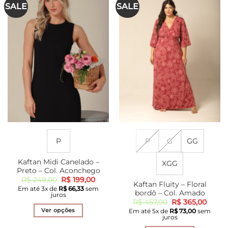
SALE
SALE
P
P
G
GG
Kaftan Midi Canelado –
XGG
Preto – Col. Aconchego
O
O
R$
249,00
R$
199,00
Kaftan Fluity – Floral
preço
preço
Em até
3
x de
R$
66,33
sem
original
atual
bordô – Col. Amado
juros
era:
é:
O
O
R$
457,00
R$
365,00
R$ 249,00.
R$ 199,00.
preço
preço
Ver opções
Em até
5
x de
R$
73,00
sem
original
atual
juros
era:
é:
Este
R$ 457,00.
R$ 36