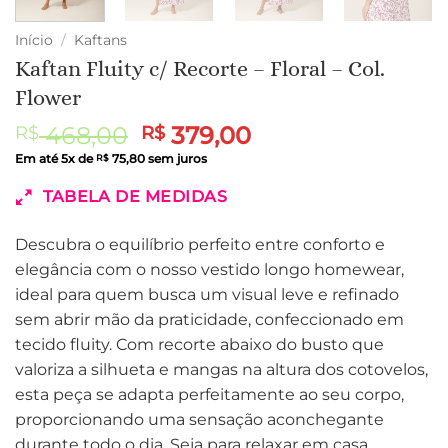
Início
/
Kaftans
Kaftan Fluity c/ Recorte – Floral – Col.
Flower
O
O
468,00
379,00
R$
R$
preço
preço
Em até
5
x de
75,80
sem juros
R$
original
atual
TABELA DE MEDIDAS
era:
é:
R$ 468,00.
R$ 379,00.
Descubra o equilíbrio perfeito entre conforto e
elegância com o nosso vestido longo homewear,
ideal para quem busca um visual leve e refinado
sem abrir mão da praticidade, confeccionado em
tecido fluity. Com recorte abaixo do busto que
valoriza a silhueta e mangas na altura dos cotovelos,
esta peça se adapta perfeitamente ao seu corpo,
proporcionando uma sensação aconchegante
durante todo o dia. Seja para relaxar em casa,