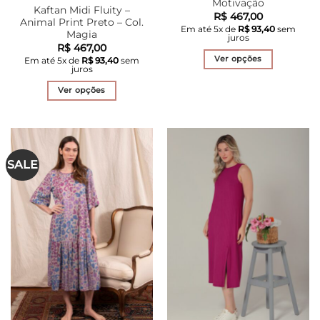
Motivação
Kaftan Midi Fluity –
R$
467,00
Animal Print Preto – Col.
Em até
5
x de
R$
93,40
sem
Magia
juros
R$
467,00
Ver opções
Em até
5
x de
R$
93,40
sem
juros
Este
produto
Ver opções
tem
Este
várias
produto
variantes.
tem
As
várias
SALE
opções
variantes.
podem
As
ser
opções
escolhidas
podem
na
ser
página
escolhidas
do
na
produto
página
do
produto