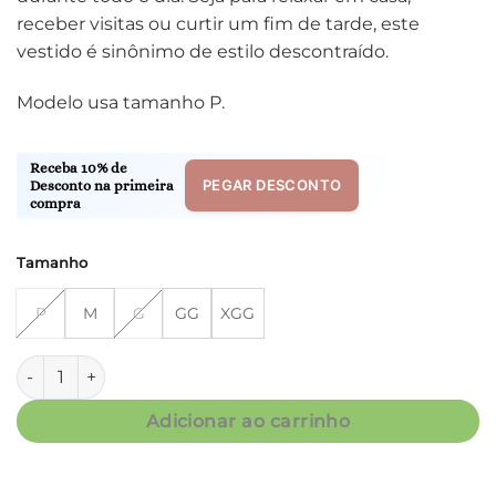
receber visitas ou curtir um fim de tarde, este
vestido é sinônimo de estilo descontraído.
Modelo usa tamanho P.
Receba 10% de
PEGAR DESCONTO
Desconto na primeira
compra
Tamanho
P
M
G
GG
XGG
Kaftan Fluity c/ Recorte - Floral - Col. Flower quantidade
Adicionar ao carrinho