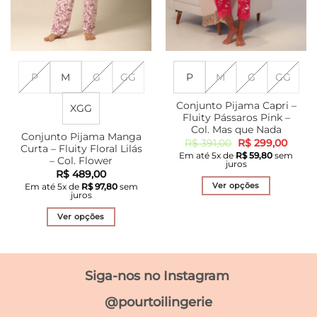
do
do
produto
produto
P
M
G
GG
P
M
G
GG
Conjunto Pijama Capri –
XGG
Fluity Pássaros Pink –
Col. Mas que Nada
Conjunto Pijama Manga
O
O
R$
391,00
R$
299,00
Curta – Fluity Floral Lilás
preço
preço
Em até
5
x de
R$
59,80
sem
original
atual
– Col. Flower
juros
era:
é:
R$
489,00
R$ 391,00.
R$ 29
Ver opções
Em até
5
x de
R$
97,80
sem
juros
Este
produto
Ver opções
tem
Este
várias
produto
variantes.
tem
Siga-nos no Instagram
As
várias
opções
variantes.
@pourtoilingerie
podem
As