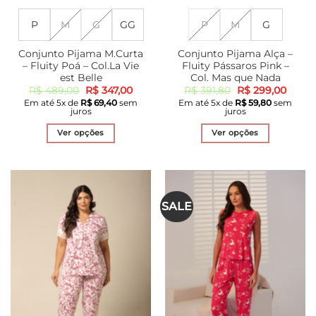
P
M
G
GG
P
M
G
Conjunto Pijama M.Curta
Conjunto Pijama Alça –
– Fluity Poá – Col.La Vie
Fluity Pássaros Pink –
est Belle
Col. Mas que Nada
O
O
O
O
R$
489,00
R$
347,00
R$
391,80
R$
299,00
preço
preço
preço
preço
Em até
5
x de
R$
69,40
sem
Em até
5
x de
R$
59,80
sem
original
atual
original
atual
juros
juros
era:
é:
era:
é:
R$ 489,00.
R$ 347,00.
R$ 391,80.
R$ 29
Ver opções
Ver opções
Este
Este
produto
produto
tem
tem
várias
várias
SALE
variantes.
variantes.
As
As
opções
opções
podem
podem
ser
ser
escolhidas
escolhidas
na
na
página
página