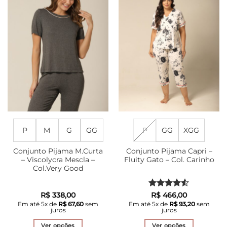
P
M
G
GG
P
GG
XGG
Conjunto Pijama M.Curta
Conjunto Pijama Capri –
– Viscolycra Mescla –
Fluity Gato – Col. Carinho
Col.Very Good
Avaliação
R$
338,00
R$
466,00
4.5
de 5
Em até
5
x de
R$
67,60
sem
Em até
5
x de
R$
93,20
sem
juros
juros
Ver opções
Ver opções