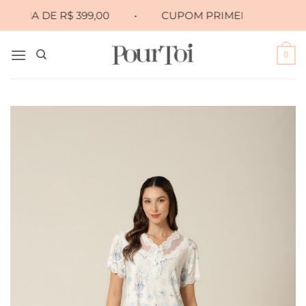
Skip
MA DE R$ 399,00
•
CUPOM PRIMEIRA10 PARA 10% O
to
content
0