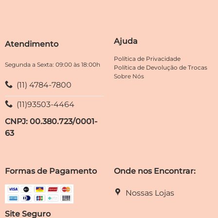
ser
opções
escolhidas
podem
na
ser
página
escolhidas
Ajuda
do
Atendimento
na
produto
página
Política de Privacidade
do
Segunda a Sexta: 09:00 às 18:00h
Política de Devolução de Trocas
produto
Sobre Nós
(11) 4784-7800
(11)93503-4464
CNPJ: 00.380.723/0001-
63
Formas de Pagamento
Onde nos Encontrar:
Nossas Lojas
Site Seguro