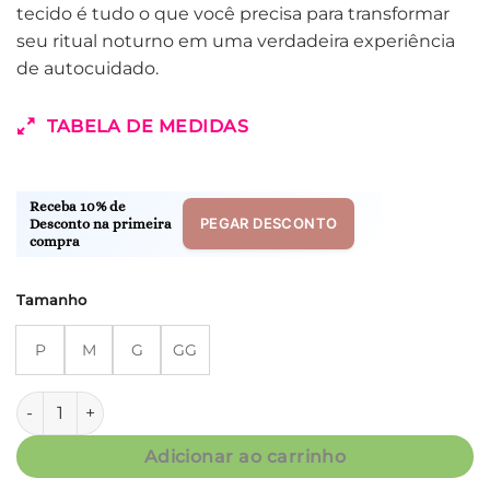
tecido é tudo o que você precisa para transformar
seu ritual noturno em uma verdadeira experiência
de autocuidado.
TABELA DE MEDIDAS
Receba 10% de
PEGAR DESCONTO
Desconto na primeira
compra
Tamanho
P
M
G
GG
Conjunto Pijama Capri - Dreams - Col. Miss Dior quantidade
Adicionar ao carrinho