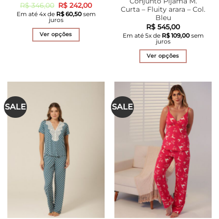
Conjunto Pijama M.
O
O
R$
346,00
R$
242,00
Curta – Fluity arara – Col.
preço
preço
Em até
4
x de
R$
60,50
sem
original
atual
Bleu
juros
era:
é:
R$
545,00
R$ 346,00.
R$ 242,00.
Ver opções
Em até
5
x de
R$
109,00
sem
juros
Este
produto
Ver opções
tem
Este
várias
produto
variantes.
tem
As
várias
SALE
SALE
opções
variantes.
podem
As
ser
opções
escolhidas
podem
na
ser
página
escolhidas
do
na
produto
página
do
produto