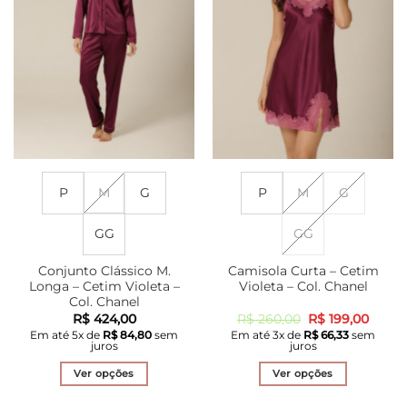
podem
podem
ser
ser
escolhidas
escolhidas
na
na
página
página
do
do
produto
produto
P
M
G
P
M
G
GG
GG
Conjunto Clássico M.
Camisola Curta – Cetim
Longa – Cetim Violeta –
Violeta – Col. Chanel
Col. Chanel
O
O
R$
424,00
R$
260,00
R$
199,00
preço
preço
Em até
5
x de
R$
84,80
sem
Em até
3
x de
R$
66,33
sem
original
atual
juros
juros
era:
é:
R$ 260,00.
R$ 199
Ver opções
Ver opções
Este
Este