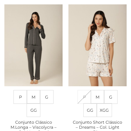
produto
produto
tem
tem
várias
várias
variantes.
variantes.
As
As
opções
opções
podem
podem
ser
ser
escolhidas
escolhidas
na
na
página
página
do
do
produto
produto
P
M
G
P
M
G
GG
GG
XGG
Conjunto Clássico
Conjunto Short Clássico
M.Longa – Viscolycra –
– Dreams – Col. Light