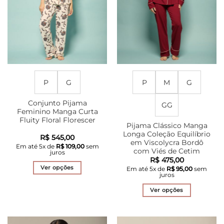
página
escolhidas
do
na
produto
página
do
produto
P
G
P
M
G
Conjunto Pijama
GG
Feminino Manga Curta
Fluity Floral Florescer
Pijama Clássico Manga
Longa Coleção Equilíbrio
R$
545,00
em Viscolycra Bordô
Em até
5
x de
R$
109,00
sem
com Viés de Cetim
juros
R$
475,00
Ver opções
Em até
5
x de
R$
95,00
sem
juros
Este
produto
Ver opções
tem
Este
várias
produto
variantes.
tem