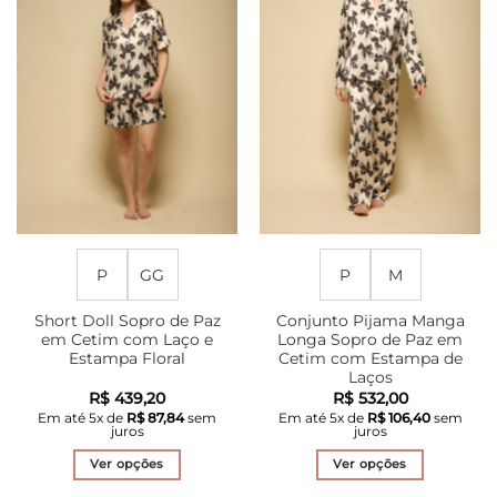
As
As
opções
opções
podem
podem
ser
ser
escolhidas
escolhidas
na
na
página
página
do
do
produto
produto
P
GG
P
M
Short Doll Sopro de Paz
Conjunto Pijama Manga
em Cetim com Laço e
Longa Sopro de Paz em
Estampa Floral
Cetim com Estampa de
Laços
R$
439,20
R$
532,00
Em até
5
x de
R$
87,84
sem
Em até
5
x de
R$
106,40
sem
juros
juros
Ver opções
Ver opções
Este
Este