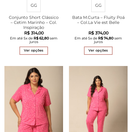
GG
GG
Conjunto Short Clássico
Bata M.Curta – Fluity Poá
– Cetim Marinho – Col.
– Col.La Vie est Belle
Inspiração
R$
314,00
R$
374,00
Em até
5
x de
R$
62,80
sem
Em até
5
x de
R$
74,80
sem
juros
juros
Ver opções
Ver opções
Este
Este
produto
produto
tem
tem
várias
várias
variantes.
variantes.
As
As
opções
opções
podem
podem
ser
ser
escolhidas
escolhidas
na
na
página
página
do
do