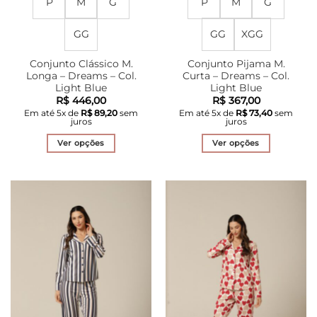
P
M
G
P
M
G
GG
GG
XGG
Conjunto Clássico M.
Conjunto Pijama M.
Longa – Dreams – Col.
Curta – Dreams – Col.
Light Blue
Light Blue
R$
446,00
R$
367,00
Em até
5
x de
R$
89,20
sem
Em até
5
x de
R$
73,40
sem
juros
juros
Ver opções
Ver opções
Este
Este
produto
produto
tem
tem
várias
várias
variantes.
variantes.
As
As
opções
opções
podem
podem
ser
ser
escolhidas
escolhidas
na
na