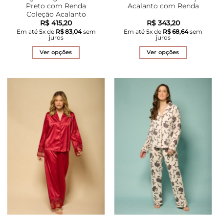
Preto com Renda
Acalanto com Renda
Coleção Acalanto
R$
415,20
R$
343,20
Em até
5
x de
R$
83,04
sem
Em até
5
x de
R$
68,64
sem
juros
juros
Ver opções
Ver opções
Este
Este
produto
produto
tem
tem
várias
várias
variantes.
variantes.
As
As
opções
opções
podem
podem
ser
ser
escolhidas
escolhidas
na
na
página
página
do
do
produto
produto