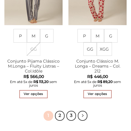
página
página
do
do
produto
produto
P
M
G
P
M
G
GG
GG
XGG
Conjunto Pijama Clássico
Conjunto Clássico M.
M.Longa – Fluity Listras –
Longa – Dreams – Col.
Col.Idôle
212
R$
566,00
R$
446,00
Em até
5
x de
R$
113,20
sem
Em até
5
x de
R$
89,20
sem
juros
juros
Ver opções
Ver opções
Este
Este
produto
produto
tem
tem
1
2
3
várias
várias
variantes.
variantes.