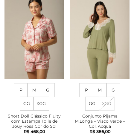
As
várias
opções
variantes.
podem
As
ser
opções
escolhidas
podem
na
ser
página
escolhidas
do
na
produto
página
do
produto
P
M
G
P
M
G
GG
XGG
GG
XGG
Short Doll Clássico Fluity
Conjunto Pijama
com Estampa Toile de
M.Longa – Visco Verde –
Jouy Rosa Cor do Sol
Col. Acqua
R$
468,00
R$
386,00