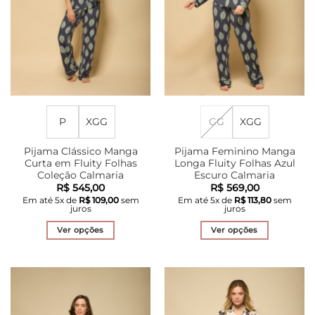
P
XGG
GG
XGG
Pijama Clássico Manga
Pijama Feminino Manga
Curta em Fluity Folhas
Longa Fluity Folhas Azul
Coleção Calmaria
Escuro Calmaria
R$
545,00
R$
569,00
Em até
5
x de
R$
109,00
sem
Em até
5
x de
R$
113,80
sem
juros
juros
Ver opções
Ver opções
Este
Este
produto
produto
tem
tem
várias
várias
variantes.
variantes.