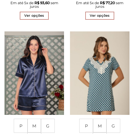
Em até
5
x de
R$
93,60
sem
Em até
5
x de
R$
77,20
sem
juros
juros
Ver opções
Ver opções
Este
Este
produto
produto
tem
tem
várias
várias
variantes.
variantes.
As
As
opções
opções
podem
podem
ser
ser
escolhidas
escolhidas
na
na
página
página
do
do
produto
produto
P
M
G
P
M
G