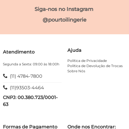
As
As
opções
opções
Siga-nos no Instagram
podem
podem
ser
ser
@pourtoilingerie
escolhidas
escolhidas
na
na
página
página
do
do
produto
produto
Ajuda
Atendimento
Política de Privacidade
Segunda a Sexta: 09:00 às 18:00h
Política de Devolução de Trocas
Sobre Nós
(11) 4784-7800
(11)93503-4464
CNPJ: 00.380.723/0001-
63
Formas de Pagamento
Onde nos Encontrar: