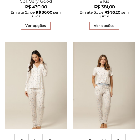
Col. Very Good
Blue
R$
430,00
R$
381,00
Em até
5
x de
R$
86,00
sem
Em até
5
x de
R$
76,20
sem
juros
juros
Ver opções
Ver opções
Este
Este
produto
produto
tem
tem
várias
várias
variantes.
variantes.
As
As
opções
opções
podem
podem
ser
ser
escolhidas
escolhidas
na
na
página
página
do
do
produto
produto