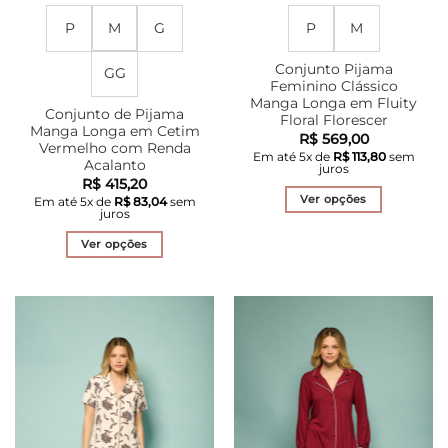
P
M
G
P
M
Conjunto Pijama
GG
Feminino Clássico
Manga Longa em Fluity
Conjunto de Pijama
Floral Florescer
Manga Longa em Cetim
R$
569,00
Vermelho com Renda
Em até
5
x de
R$
113,80
sem
Acalanto
juros
R$
415,20
Ver opções
Em até
5
x de
R$
83,04
sem
juros
Este
produto
Ver opções
tem
Este
várias
produto
variantes.
tem
As
várias
opções
variantes.
podem
As
ser
opções
escolhidas
podem
na
ser