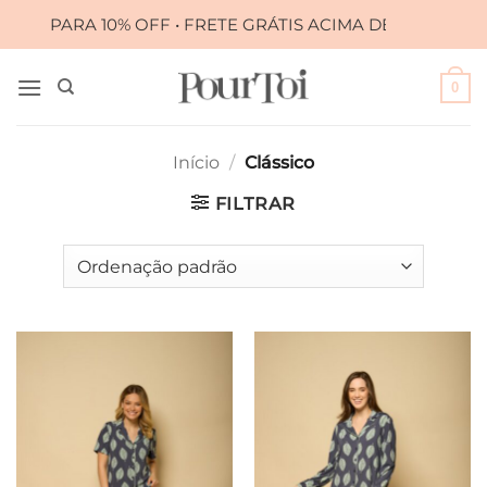
Skip
A 10% OFF • FRETE GRÁTIS ACIMA DE R$ 399,00
•
to
content
0
Início
/
Clássico
FILTRAR