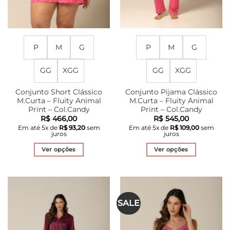
produto
produto
P
M
G
P
M
G
GG
XGG
GG
XGG
Conjunto Short Clássico
Conjunto Pijama Clássico
M.Curta – Fluity Animal
M.Curta – Fluity Animal
Print – Col.Candy
Print – Col.Candy
R$
466,00
R$
545,00
Em até
5
x de
R$
93,20
sem
Em até
5
x de
R$
109,00
sem
juros
juros
Ver opções
Ver opções
Este
Este
produto
produto
tem
tem
várias
várias
SALE
variantes.
variantes.
As
As
opções
opções