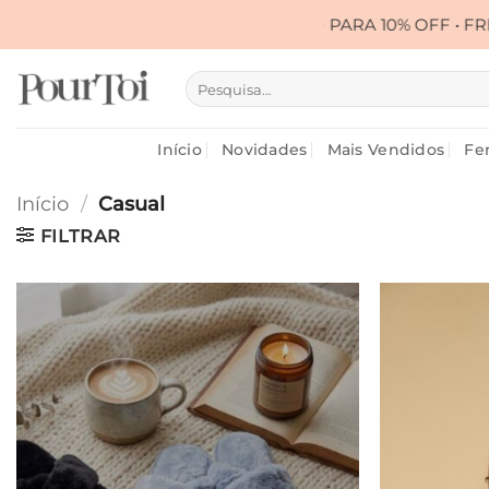
Skip
CUPOM PRIMEIRA10 PARA 10% OFF • FRETE GR
to
content
Pesquisar
por:
Início
Novidades
Mais Vendidos
Fe
Início
/
Casual
FILTRAR