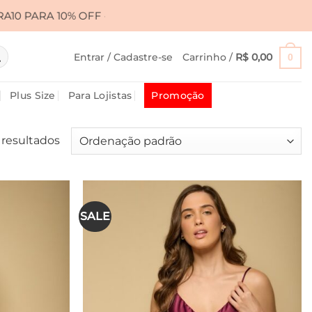
A 10% OFF • FRETE GRÁTIS ACIMA DE R$ 399,00
•
Entrar / Cadastre-se
Carrinho /
R$
0,00
0
Plus Size
Para Lojistas
Promoção
 resultados
SALE