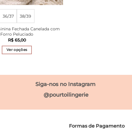
36/37
38/39
inina Fechada Canelada com
Forro Peluciado
R$
65,00
Ver opções
Este
produto
tem
várias
Siga-nos no Instagram
variantes.
As
@pourtoilingerie
opções
podem
ser
escolhidas
na
Formas de Pagamento
página