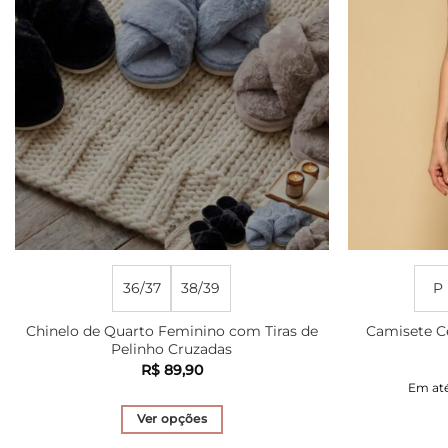
36/37
38/39
P
Chinelo de Quarto Feminino com Tiras de
Camisete C
Pelinho Cruzadas
R$
89,90
Em at
Ver opções
Este