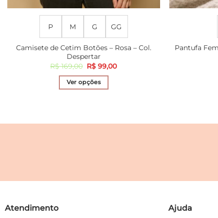
P
M
G
GG
Camisete de Cetim Botões – Rosa – Col.
Pantufa Fem
Despertar
O
O
R$
169,00
R$
99,00
preço
preço
original
atual
Ver opções
era:
é:
R$ 169,00.
R$ 99,00.
Este
produto
tem
várias
variantes.
As
opções
podem
ser
escolhidas
na
Atendimento
Ajuda
página