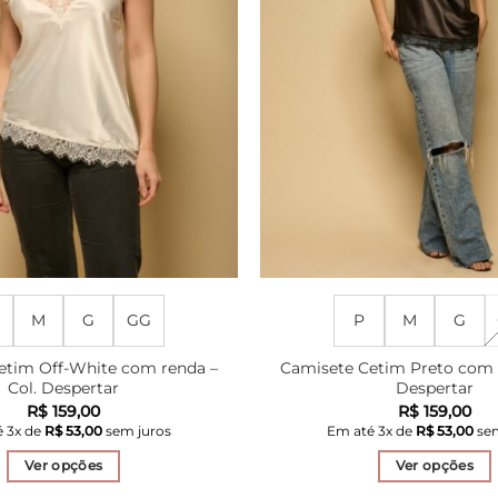
M
G
GG
P
M
G
etim Off-White com renda –
Camisete Cetim Preto com r
Col. Despertar
Despertar
R$
159,00
R$
159,00
é
3
x de
R$
53,00
sem juros
Em até
3
x de
R$
53,00
sem
Ver opções
Ver opções
Este
Este